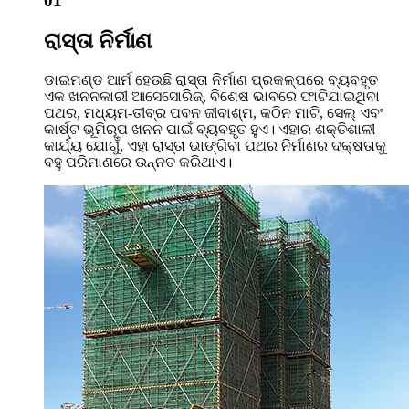
01
ରାସ୍ତା ନିର୍ମାଣ
ଡାଇମଣ୍ଡ ଆର୍ମ ହେଉଛି ରାସ୍ତା ନିର୍ମାଣ ପ୍ରକଳ୍ପରେ ବ୍ୟବହୃତ
ଏକ ଖନନକାରୀ ଆସେସୋରିଜ୍, ବିଶେଷ ଭାବରେ ଫାଟିଯାଇଥିବା
ପଥର, ମଧ୍ୟମ-ତୀବ୍ର ପବନ ଜୀବାଶ୍ମ, କଠିନ ମାଟି, ସେଲ୍ ଏବଂ
କାର୍ଷ୍ଟ ଭୂମିରୂପ ଖନନ ପାଇଁ ବ୍ୟବହୃତ ହୁଏ। ଏହାର ଶକ୍ତିଶାଳୀ
କାର୍ଯ୍ୟ ଯୋଗୁଁ, ଏହା ରାସ୍ତା ଭାଙ୍ଗିବା ପଥର ନିର୍ମାଣର ଦକ୍ଷତାକୁ
ବହୁ ପରିମାଣରେ ଉନ୍ନତ କରିଥାଏ।