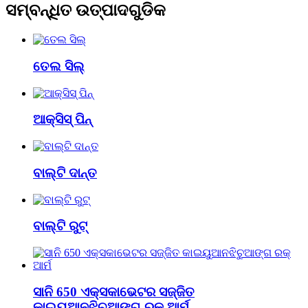
ସମ୍ବନ୍ଧିତ ଉତ୍ପାଦଗୁଡିକ
ତେଲ ସିଲ୍
ଆକ୍ସିସ୍ ପିନ୍
ବାଲ୍ଟି ଦାନ୍ତ
ବାଲ୍ଟି ରୁଟ୍
ସାନି 650 ଏକ୍ସକାଭେଟର ସଜ୍ଜିତ
କାଇୟୁଆନଝିଚୁଆଙ୍ଗ ରକ୍ ଆର୍ମ