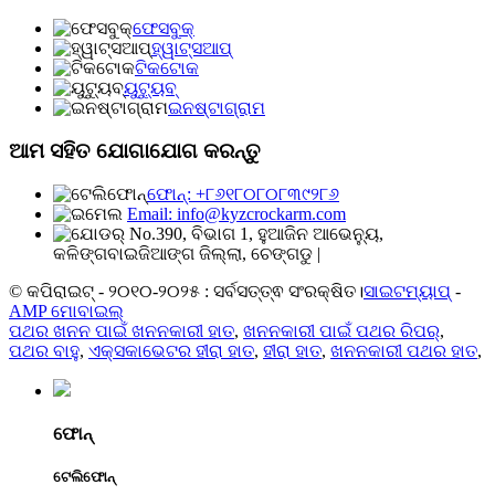
ଫେସବୁକ୍
ହ୍ୱାଟ୍ସଆପ୍
ଟିକଟୋକ
ୟୁଟ୍ୟୁବ୍
ଇନଷ୍ଟାଗ୍ରାମ
ଆମ ସହିତ ଯୋଗାଯୋଗ କରନ୍ତୁ
ଫୋନ୍: +୮୬୧୮୦୮୦୮୩୯୨୮୬
Email: info@kyzcrockarm.com
No.390, ବିଭାଗ 1, ହୁଆଜିନ ଆଭେନ୍ୟୁ,
କଳିଙ୍ଗବାଇଜିଆଙ୍ଗ ଜିଲ୍ଲା, ଚେଙ୍ଗଡୁ |
© କପିରାଇଟ୍ - ୨୦୧୦-୨୦୨୫ : ସର୍ବସତ୍ତ୍ଵ ସଂରକ୍ଷିତ।
ସାଇଟମ୍ୟାପ୍
-
AMP ମୋବାଇଲ୍
ପଥର ଖନନ ପାଇଁ ଖନନକାରୀ ହାତ
,
ଖନନକାରୀ ପାଇଁ ପଥର ରିପର୍
,
ପଥର ବାହୁ
,
ଏକ୍ସକାଭେଟର ହୀରା ହାତ
,
ହୀରା ହାତ
,
ଖନନକାରୀ ପଥର ହାତ
,
ଫୋନ୍
ଟେଲିଫୋନ୍