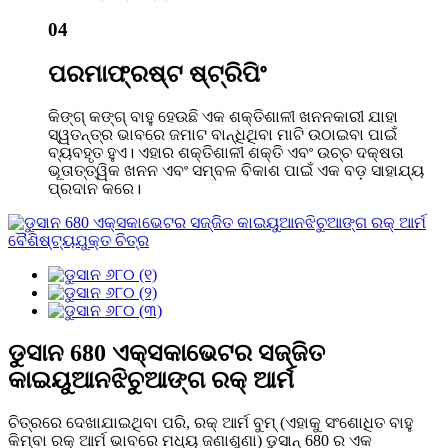
04
ପରମାଫ୍ରଷ୍ଟ ଷ୍ଟ୍ରିପିଂ
କିଙ୍ଗ୍ କଙ୍ଗ୍ ବାହୁ ହେଉଛି ଏକ ଶକ୍ତିଶାଳୀ ଖନନକାରୀ ଯାହା
ସ୍ୱତନ୍ତ୍ର ଭାବରେ ଜମାଟ ବାନ୍ଧିଥିବା ମାଟି ଉଠାଇବା ପାଇଁ
ବ୍ୟବହୃତ ହୁଏ। ଏହାର ଶକ୍ତିଶାଳୀ ଶକ୍ତି ଏବଂ ଉଚ୍ଚ ଦକ୍ଷତା
ଭୂତାତ୍ତ୍ୱିକ ଖନନ ଏବଂ ସମ୍ବଳ ବିକାଶ ପାଇଁ ଏକ ବଡ଼ ସାହାଯ୍ୟ
ପ୍ରଦାନ କରେ।
ଡୁସାନ 680 ଏକ୍ସକାଭେଟର ସଜ୍ଜିତ
କାଇୟୁଆନଝିଚୁଆଙ୍ଗ ରକ୍ ଆର୍ମ
ଚିତ୍ରରେ ଦେଖାଯାଇଥିବା ପରି, ରକ୍ ଆର୍ମ ବୁମ୍ (ଏହାକୁ ସଂଶୋଧିତ ବାହୁ
କିମ୍ବା ରକ୍ ଆର୍ମ ଭାବରେ ମଧ୍ୟ ଜଣାଶୁଣା) ଡୁସାନ୍ 680 ର ଏକ