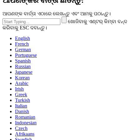
ଆପଣଙ୍କର ବାର୍ତ୍ତା ଛାଡନ୍ତୁ:
ଆପଣଙ୍କ ବାର୍ତ୍ତା ଏଠାରେ ଲେଖନ୍ତୁ ଏବଂ ଆମକୁ ପଠାନ୍ତୁ।
ଖୋଜିବାକୁ ଏଣ୍ଟର୍ କିମ୍ବା ବନ୍ଦ
କରିବାକୁ ESC ଦବାନ୍ତୁ।
English
French
German
Portuguese
Spanish
Russian
Japanese
Korean
Arabic
Irish
Greek
Turkish
Italian
Danish
Romanian
Indonesian
Czech
Afrikaans
Swedish