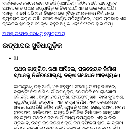
ଏକ୍ସକାଭେଟରରେ ଲଗାଯାଇଛି (ସ୍ଥାପିତ)। କଠିନ ମାଟି, ପାଗଯୁକ୍ତ
ପଥର, କାଦ ପଥର ଇତ୍ୟାଦିକୁ କାଢିବା ପାଇଁ ଏହାର ଭଲ ଲାଭ ଅଛି।
ଏହାକୁ 14 ବର୍ଷ ଧରି ଅଣ-ବିସ୍ଫୋରକ (ବିସ୍ଫୋରକହୀନ) ନିର୍ମାଣରେ
ବ୍ୟବହାର କରାଯାଉଛି। ସମାନ କାର୍ଯ୍ୟ ପରିସ୍ଥିତିରେ, ଏହାର ପ୍ରଭାବ ଏକ
ବ୍ରେକର ହାମର୍ ଅପେକ୍ଷା ବହୁତ ଅଧିକ ଏବଂ ବିଫଳତା ହାର କମ୍।
ଆମକୁ ଇମେଲ୍ ପଠାନ୍ତୁ
ହ୍ୱାଟ୍ସଆପ୍
ଉତ୍ପାଦର ସୁବିଧାଗୁଡ଼ିକ
01
ପଥର ଭାଙ୍ଗିବା କଥା ଆସିଲେ, ପ୍ରତ୍ୟେକ ନିର୍ମାଣ
ସ୍ଥାନକୁ ନିର୍ଭରଯୋଗ୍ୟ, ଦକ୍ଷ ସମାଧାନ ଆବଶ୍ୟକ।
କାଇୟୁଆନ୍ ରକ୍ ଆର୍ମ, ଏକ ବହୁମୁଖୀ ସଂଶୋଧିତ ବାହୁ ଭାବରେ,
ବ୍ଲାଷ୍ଟିଂ ବିନା ଖଣି ପାଇଁ ଉପଯୁକ୍ତ, ଯେପରିକି ଖୋଲା-ଖୋଳା
କୋଇଲା ଖଣି, ଆଲୁମିନିୟମ୍ ଖଣି, ଫସଫେଟ୍ ଖଣି, ବାଲି ସୁନା ଖଣି,
କ୍ୱାର୍ଟଜ୍ ଖଣି, ଇତ୍ୟାଦି। ଏହା ରାସ୍ତା ନିର୍ମାଣ ଏବଂ ବେସମେଣ୍ଟ
ଖନନ, ଯେପରିକି କଠିନ ମାଟି, ୱେଦର୍ଡ୍ ପଥର, ସେଲ୍, ପଥର, ନରମ
ଚୂନପଥର, ବାଲିପଥର, ଇତ୍ୟାଦି ମୌଳିକ ନିର୍ମାଣରେ ସମ୍ମୁଖୀନ
ହୋଇଥିବା ପଥର ଖନନ ପାଇଁ ମଧ୍ୟ ଉପଯୁକ୍ତ। ଏହାର ଭଲ
ପ୍ରଭାବ, ଉଚ୍ଚ ଉପକରଣ ଶକ୍ତି, କମ୍ ବିଫଳତା ହାର, ଭାଙ୍ଗିବା
ହାମୁଡ଼ା ତୁଳନାରେ ଉଚ୍ଚ ଶକ୍ତି ଦକ୍ଷତା ଏବଂ କମ୍ ଶବ୍ଦ ରହିଛି।