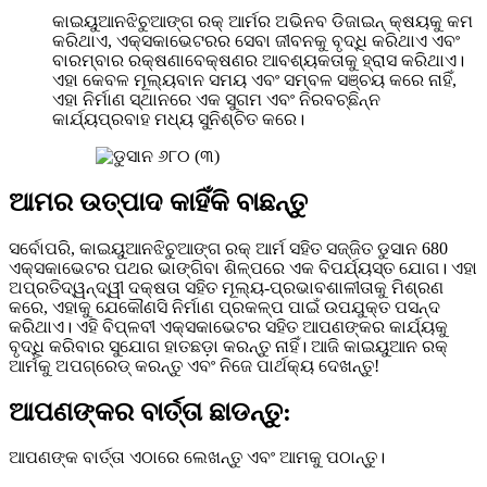
କାଇୟୁଆନଝିଚୁଆଙ୍ଗ ରକ୍ ଆର୍ମର ଅଭିନବ ଡିଜାଇନ୍ କ୍ଷୟକୁ କମ
କରିଥାଏ, ଏକ୍ସକାଭେଟରର ସେବା ଜୀବନକୁ ବୃଦ୍ଧି କରିଥାଏ ଏବଂ
ବାରମ୍ବାର ରକ୍ଷଣାବେକ୍ଷଣର ଆବଶ୍ୟକତାକୁ ହ୍ରାସ କରିଥାଏ।
ଏହା କେବଳ ମୂଲ୍ୟବାନ ସମୟ ଏବଂ ସମ୍ବଳ ସଞ୍ଚୟ କରେ ନାହିଁ,
ଏହା ନିର୍ମାଣ ସ୍ଥାନରେ ଏକ ସୁଗମ ଏବଂ ନିରବଚ୍ଛିନ୍ନ
କାର୍ଯ୍ୟପ୍ରବାହ ମଧ୍ୟ ସୁନିଶ୍ଚିତ କରେ।
ଆମର ଉତ୍ପାଦ କାହିଁକି ବାଛନ୍ତୁ
ସର୍ବୋପରି, କାଇୟୁଆନଝିଚୁଆଙ୍ଗ ରକ୍ ଆର୍ମ ସହିତ ସଜ୍ଜିତ ଡୁସାନ 680
ଏକ୍ସକାଭେଟର ପଥର ଭାଙ୍ଗିବା ଶିଳ୍ପରେ ଏକ ବିପର୍ଯ୍ୟସ୍ତ ଯୋଗ। ଏହା
ଅପ୍ରତିଦ୍ୱନ୍ଦ୍ୱୀ ଦକ୍ଷତା ସହିତ ମୂଲ୍ୟ-ପ୍ରଭାବଶାଳୀତାକୁ ମିଶ୍ରଣ
କରେ, ଏହାକୁ ଯେକୌଣସି ନିର୍ମାଣ ପ୍ରକଳ୍ପ ପାଇଁ ଉପଯୁକ୍ତ ପସନ୍ଦ
କରିଥାଏ। ଏହି ବିପ୍ଳବୀ ଏକ୍ସକାଭେଟର ସହିତ ଆପଣଙ୍କର କାର୍ଯ୍ୟକୁ
ବୃଦ୍ଧି କରିବାର ସୁଯୋଗ ହାତଛଡ଼ା କରନ୍ତୁ ନାହିଁ। ଆଜି କାଇୟୁଆନ ରକ୍
ଆର୍ମକୁ ଅପଗ୍ରେଡ୍ କରନ୍ତୁ ଏବଂ ନିଜେ ପାର୍ଥକ୍ୟ ଦେଖନ୍ତୁ!
ଆପଣଙ୍କର ବାର୍ତ୍ତା ଛାଡନ୍ତୁ:
ଆପଣଙ୍କ ବାର୍ତ୍ତା ଏଠାରେ ଲେଖନ୍ତୁ ଏବଂ ଆମକୁ ପଠାନ୍ତୁ।