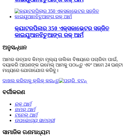
କ୍ୟାଟରପିଲାର 350 ଏକ୍ସକାଭେଟର ସଜ୍ଜିତ
କାଇୟୁଆନଝିଚୁଆଙ୍ଗ ରକ୍ ଆର୍ମ
ଅନୁସନ୍ଧାନ
ଆମର ଉତ୍ପାଦ କିମ୍ବା ମୂଲ୍ୟ ତାଲିକା ବିଷୟରେ ପଚାରିବା ପାଇଁ,
ଦୟାକରି ଆପଣଙ୍କ ଇମେଲ୍ ଆମକୁ ପଠାନ୍ତୁ ଏବଂ ଆମେ 24 ଘଣ୍ଟା
ମଧ୍ୟରେ ଯୋଗାଯୋଗ କରିବୁ।
ଦାଖଲ କରିବାକୁ କ୍ଲିକ୍ କରନ୍ତୁ
ବର୍ଗୀକରଣ
ରକ୍ ଆର୍ମ
ହାମର୍ ଆର୍ମ
ଟନେଲ୍‌ ଆର୍ମ
ଉପଭୋଗ୍ୟ ସାମଗ୍ରୀ
ସାମାଜିକ ଗଣମାଧ୍ୟମ