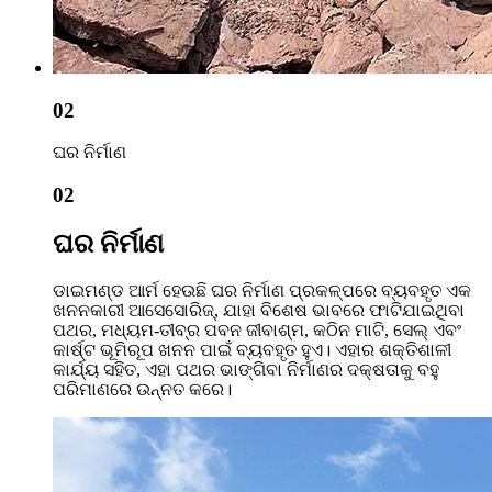
02
ଘର ନିର୍ମାଣ
02
ଘର ନିର୍ମାଣ
ଡାଇମଣ୍ଡ ଆର୍ମ ହେଉଛି ଘର ନିର୍ମାଣ ପ୍ରକଳ୍ପରେ ବ୍ୟବହୃତ ଏକ
ଖନନକାରୀ ଆସେସୋରିଜ୍, ଯାହା ବିଶେଷ ଭାବରେ ଫାଟିଯାଇଥିବା
ପଥର, ମଧ୍ୟମ-ତୀବ୍ର ପବନ ଜୀବାଶ୍ମ, କଠିନ ମାଟି, ସେଲ୍ ଏବଂ
କାର୍ଷ୍ଟ ଭୂମିରୂପ ଖନନ ପାଇଁ ବ୍ୟବହୃତ ହୁଏ। ଏହାର ଶକ୍ତିଶାଳୀ
କାର୍ଯ୍ୟ ସହିତ, ଏହା ପଥର ଭାଙ୍ଗିବା ନିର୍ମାଣର ଦକ୍ଷତାକୁ ବହୁ
ପରିମାଣରେ ଉନ୍ନତ କରେ।