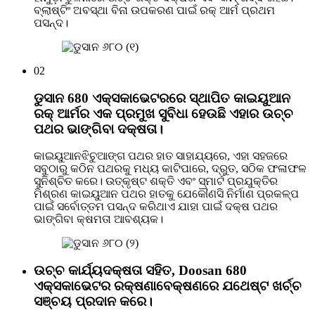
ବ୍ଲାଷ୍ଟିଂ ଅବସ୍ଥା ବିନା ଉପକରଣ ପାଇଁ ରକ୍ ଆର୍ମ ପ୍ରଥମ
ପସନ୍ଦ।
02
ଡୁସାନ 680 ଏକ୍ସକାଭେଟରରେ ସ୍ଥାପିତ କାଇୟୁଆନ
ରକ୍ ଆର୍ମର ଏକ ପ୍ରମୁଖ ସୁବିଧା ହେଉଛି ଏହାର ଉଚ୍ଚ
ପଥର ଭାଙ୍ଗିବା ଦକ୍ଷତା।
କାଇୟୁଆନଝିଚୁଆଙ୍ଗ ପଥର ହାତ ସାହାଯ୍ୟରେ, ଏହା ସହଜରେ
ସବୁଠାରୁ କଠିନ ପଥରକୁ ମଧ୍ୟ କାଟିପାରେ, ଦ୍ରୁତ, ସଠିକ ଫଳାଫଳ
ସୁନିଶ୍ଚିତ କରେ। ଉତ୍କୃଷ୍ଟ ଶକ୍ତି ଏବଂ ସ୍ମାର୍ଟ ପ୍ରଯୁକ୍ତିର
ମିଶ୍ରଣ କାଇୟୁଆନ ପଥର ହାତକୁ ଯେକୌଣସି ନିର୍ମାଣ ପ୍ରକଳ୍ପ
ପାଇଁ ସର୍ବୋତ୍ତମ ପସନ୍ଦ କରିଥାଏ ଯାହା ପାଇଁ ଦକ୍ଷ ପଥର
ଭାଙ୍ଗିବା କ୍ଷମତା ଆବଶ୍ୟକ।
ଉଚ୍ଚ କାର୍ଯ୍ୟଦକ୍ଷତା ସହିତ, Doosan 680
ଏକ୍ସକାଭେଟର ରକ୍ଷଣାବେକ୍ଷଣରେ ଯଥେଷ୍ଟ ଖର୍ଚ୍ଚ
ସଞ୍ଚୟ ପ୍ରଦାନ କରେ।