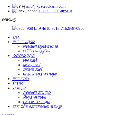
info@kyzcrockarm.com
+୮୬୧୮୦୮୦୮୩୯୨୮୬
ଖୋଜନ୍ତୁ
ଘର
ଆମ ବିଷୟରେ
କମ୍ପାନୀ ପ୍ରୋଫାଇଲ୍
ସାର୍ଟିଫିକେଟ୍‌ଗୁଡ଼ିକ
ଉତ୍ପାଦଗୁଡ଼ିକ
ରକ୍ ଆର୍ମ
ହାମର୍ ଆର୍ମ
ଟନେଲ୍‌ ଆର୍ମ
ଉପଭୋଗ୍ୟ ସାମଗ୍ରୀ
ଆମ ସେବା
ମାମଲା
ସମାଚାର
କମ୍ପାନୀ ସମାଚାର
ଶିଳ୍ପ ସମାଚାର
ଉତ୍ପାଦ ସମାଚାର
ଆମ ସହିତ ଯୋଗାଯୋଗ କରନ୍ତୁ