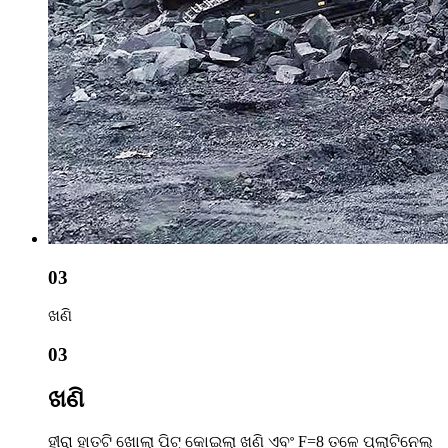
03
ଖଣି
03
ଖଣି
ହୀରା ହାତଟି ଖୋଲା ପିଟ୍ କୋଇଲା ଖଣି ଏବଂ F=8 ତଳେ ପ୍ଲାଟିନେଲ୍