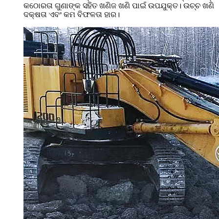
କଠୋରତା ଗୁଣାଙ୍କ ସହିତ ଖଣିଜ ଖଣି ପାଇଁ ଉପଯୁକ୍ତ। ଉଚ୍ଚ ଖଣି
ଦକ୍ଷତା ଏବଂ କମ ବିଫଳତା ହାର।