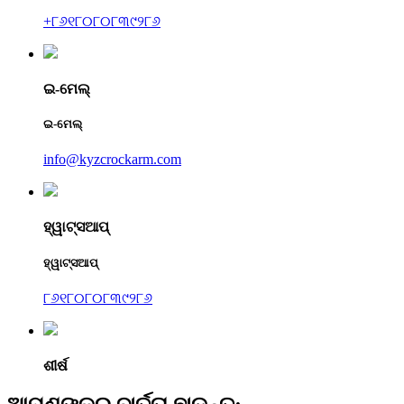
+୮୬୧୮୦୮୦୮୩୯୨୮୬
ଇ-ମେଲ୍
ଇ-ମେଲ୍
info@kyzcrockarm.com
ହ୍ୱାଟ୍ସଆପ୍
ହ୍ୱାଟ୍ସଆପ୍
୮୬୧୮୦୮୦୮୩୯୨୮୬
ଶୀର୍ଷ