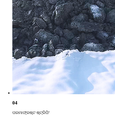
04
ପରମାଫ୍ରଷ୍ଟ ଷ୍ଟ୍ରିପିଂ