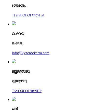
ଟେଲିଫୋନ୍
+୮୬୧୮୦୮୦୮୩୯୨୮୬
ଇ-ମେଲ୍
ଇ-ମେଲ୍
info@kyzcrockarm.com
ହ୍ୱାଟ୍ସଆପ୍
ହ୍ୱାଟ୍ସଆପ୍
୮୬୧୮୦୮୦୮୩୯୨୮୬
ଶୀର୍ଷ