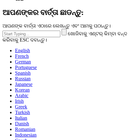
ଆପଣଙ୍କର ବାର୍ତ୍ତା ଛାଡନ୍ତୁ:
ଆପଣଙ୍କ ବାର୍ତ୍ତା ଏଠାରେ ଲେଖନ୍ତୁ ଏବଂ ଆମକୁ ପଠାନ୍ତୁ।
ଖୋଜିବାକୁ ଏଣ୍ଟର୍ କିମ୍ବା ବନ୍ଦ
କରିବାକୁ ESC ଦବାନ୍ତୁ।
English
French
German
Portuguese
Spanish
Russian
Japanese
Korean
Arabic
Irish
Greek
Turkish
Italian
Danish
Romanian
Indonesian