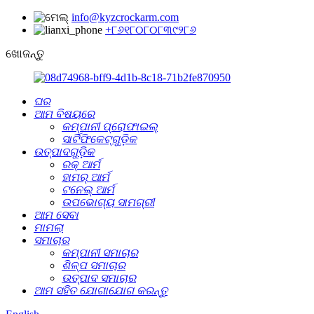
info@kyzcrockarm.com
+୮୬୧୮୦୮୦୮୩୯୨୮୬
ଖୋଜନ୍ତୁ
ଘର
ଆମ ବିଷୟରେ
କମ୍ପାନୀ ପ୍ରୋଫାଇଲ୍
ସାର୍ଟିଫିକେଟ୍‌ଗୁଡ଼ିକ
ଉତ୍ପାଦଗୁଡ଼ିକ
ରକ୍ ଆର୍ମ
ହାମର୍ ଆର୍ମ
ଟନେଲ୍‌ ଆର୍ମ
ଉପଭୋଗ୍ୟ ସାମଗ୍ରୀ
ଆମ ସେବା
ମାମଲା
ସମାଚାର
କମ୍ପାନୀ ସମାଚାର
ଶିଳ୍ପ ସମାଚାର
ଉତ୍ପାଦ ସମାଚାର
ଆମ ସହିତ ଯୋଗାଯୋଗ କରନ୍ତୁ