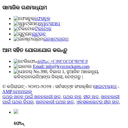
ସାମାଜିକ ଗଣମାଧ୍ୟମ
ଫେସବୁକ୍
ହ୍ୱାଟ୍ସଆପ୍
ଟିକଟୋକ
ୟୁଟ୍ୟୁବ୍
ଇନଷ୍ଟାଗ୍ରାମ
ଆମ ସହିତ ଯୋଗାଯୋଗ କରନ୍ତୁ
ଫୋନ୍: +୮୬୧୮୦୮୦୮୩୯୨୮୬
Email: info@kyzcrockarm.com
No.390, ବିଭାଗ 1, ହୁଆଜିନ ଆଭେନ୍ୟୁ,
କଳିଙ୍ଗବାଇଜିଆଙ୍ଗ ଜିଲ୍ଲା, ଚେଙ୍ଗଡୁ |
© କପିରାଇଟ୍ - ୨୦୧୦-୨୦୨୫ : ସର୍ବସତ୍ତ୍ଵ ସଂରକ୍ଷିତ।
ସାଇଟମ୍ୟାପ୍
-
AMP ମୋବାଇଲ୍
ପଥର ଖନନ ପାଇଁ ଖନନକାରୀ ହାତ
,
ପଥର ବାହୁ
,
ହୀରା ହାତ
,
ଖନନକାରୀ
ପାଇଁ ପଥର ରିପର୍
,
ଖନନକାରୀ ପଥର ହାତ
,
ଏକ୍ସକାଭେଟର ହୀରା ହାତ
,
ଫୋନ୍