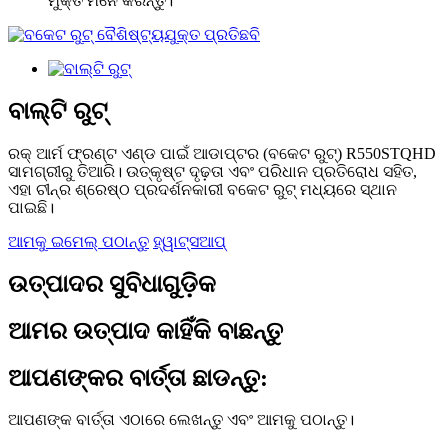
ମୁକ୍ତ ମନେ କରନ୍ତୁ।
ବାଲ୍ଟି ରୁଟ୍
ରକ୍ ଆର୍ମ ଫ୍ରଣ୍ଟ ଏଣ୍ଡ ପାଇଁ ଆଡାପ୍ଟର (ବକେଟ ରୁଟ୍) R550STQHD
ସାମଗ୍ରୀରୁ ତିଆରି। ଉତ୍କୃଷ୍ଟ ଦୃଢ଼ତା ଏବଂ ପରିଧାନ ପ୍ରତିରୋଧ ସହିତ,
ଏହା ଚୀନ୍‌ର ଶ୍ରେଷ୍ଠ ପ୍ରଦର୍ଶନକାରୀ ବକେଟ ରୁଟ୍ ମଧ୍ୟରେ ସ୍ଥାନ
ପାଇଛି।
ଆମକୁ ଇମେଲ୍ ପଠାନ୍ତୁ
ହ୍ୱାଟ୍ସଆପ୍
ଉତ୍ପାଦର ସୁବିଧାଗୁଡ଼ିକ
ଆମର ଉତ୍ପାଦ କାହିଁକି ବାଛନ୍ତୁ
ଆପଣଙ୍କର ବାର୍ତ୍ତା ଛାଡନ୍ତୁ:
ଆପଣଙ୍କ ବାର୍ତ୍ତା ଏଠାରେ ଲେଖନ୍ତୁ ଏବଂ ଆମକୁ ପଠାନ୍ତୁ।