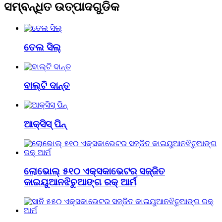
ସମ୍ବନ୍ଧିତ ଉତ୍ପାଦଗୁଡିକ
ତେଲ ସିଲ୍
ବାଲ୍ଟି ଦାନ୍ତ
ଆକ୍ସିସ୍ ପିନ୍
ଲୋଭୋଲ୍ ୫୧୦ ଏକ୍ସକାଭେଟର ସଜ୍ଜିତ
କାଇୟୁଆନଝିଚୁଆଙ୍ଗ ରକ୍ ଆର୍ମ