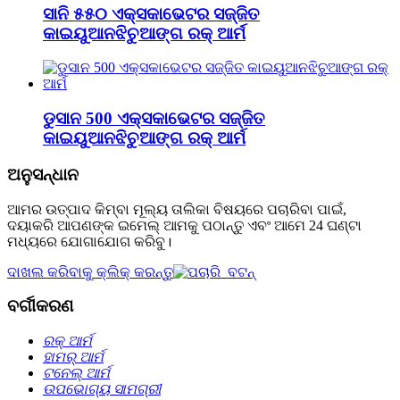
ସାନି ୫୫୦ ଏକ୍ସକାଭେଟର ସଜ୍ଜିତ
କାଇୟୁଆନଝିଚୁଆଙ୍ଗ ରକ୍ ଆର୍ମ
ଡୁସାନ 500 ଏକ୍ସକାଭେଟର ସଜ୍ଜିତ
କାଇୟୁଆନଝିଚୁଆଙ୍ଗ ରକ୍ ଆର୍ମ
ଅନୁସନ୍ଧାନ
ଆମର ଉତ୍ପାଦ କିମ୍ବା ମୂଲ୍ୟ ତାଲିକା ବିଷୟରେ ପଚାରିବା ପାଇଁ,
ଦୟାକରି ଆପଣଙ୍କ ଇମେଲ୍ ଆମକୁ ପଠାନ୍ତୁ ଏବଂ ଆମେ 24 ଘଣ୍ଟା
ମଧ୍ୟରେ ଯୋଗାଯୋଗ କରିବୁ।
ଦାଖଲ କରିବାକୁ କ୍ଲିକ୍ କରନ୍ତୁ
ବର୍ଗୀକରଣ
ରକ୍ ଆର୍ମ
ହାମର୍ ଆର୍ମ
ଟନେଲ୍‌ ଆର୍ମ
ଉପଭୋଗ୍ୟ ସାମଗ୍ରୀ