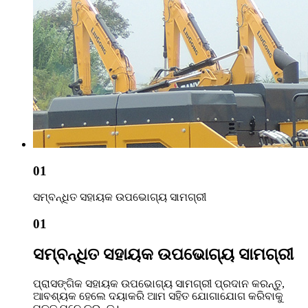
01
ସମ୍ବନ୍ଧିତ ସହାୟକ ଉପଭୋଗ୍ୟ ସାମଗ୍ରୀ
01
ସମ୍ବନ୍ଧିତ ସହାୟକ ଉପଭୋଗ୍ୟ ସାମଗ୍ରୀ
ପ୍ରାସଙ୍ଗିକ ସହାୟକ ଉପଭୋଗ୍ୟ ସାମଗ୍ରୀ ପ୍ରଦାନ କରନ୍ତୁ,
ଆବଶ୍ୟକ ହେଲେ ଦୟାକରି ଆମ ସହିତ ଯୋଗାଯୋଗ କରିବାକୁ