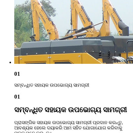
01
ସମ୍ବନ୍ଧିତ ସହାୟକ ଉପଭୋଗ୍ୟ ସାମଗ୍ରୀ
01
ସମ୍ବନ୍ଧିତ ସହାୟକ ଉପଭୋଗ୍ୟ ସାମଗ୍ରୀ
ପ୍ରାସଙ୍ଗିକ ସହାୟକ ଉପଭୋଗ୍ୟ ସାମଗ୍ରୀ ପ୍ରଦାନ କରନ୍ତୁ,
ଆବଶ୍ୟକ ହେଲେ ଦୟାକରି ଆମ ସହିତ ଯୋଗାଯୋଗ କରିବାକୁ