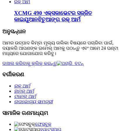
XCMG 490 ଏକ୍ସକାଭେଟର ସଜ୍ଜିତ
କାଇୟୁଆନଝିଚୁଆଙ୍ଗ ରକ୍ ଆର୍ମ
ଅନୁସନ୍ଧାନ
ଆମର ଉତ୍ପାଦ କିମ୍ବା ମୂଲ୍ୟ ତାଲିକା ବିଷୟରେ ପଚାରିବା ପାଇଁ,
ଦୟାକରି ଆପଣଙ୍କ ଇମେଲ୍ ଆମକୁ ପଠାନ୍ତୁ ଏବଂ ଆମେ 24 ଘଣ୍ଟା
ମଧ୍ୟରେ ଯୋଗାଯୋଗ କରିବୁ।
ଦାଖଲ କରିବାକୁ କ୍ଲିକ୍ କରନ୍ତୁ
ବର୍ଗୀକରଣ
ରକ୍ ଆର୍ମ
ହାମର୍ ଆର୍ମ
ଟନେଲ୍‌ ଆର୍ମ
ଉପଭୋଗ୍ୟ ସାମଗ୍ରୀ
ସାମାଜିକ ଗଣମାଧ୍ୟମ
ଫେସବୁକ୍
ହ୍ୱାଟ୍ସଆପ୍