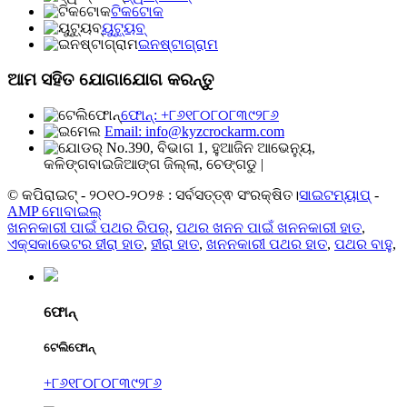
ଟିକଟୋକ
ୟୁଟ୍ୟୁବ୍
ଇନଷ୍ଟାଗ୍ରାମ
ଆମ ସହିତ ଯୋଗାଯୋଗ କରନ୍ତୁ
ଫୋନ୍: +୮୬୧୮୦୮୦୮୩୯୨୮୬
Email: info@kyzcrockarm.com
No.390, ବିଭାଗ 1, ହୁଆଜିନ ଆଭେନ୍ୟୁ,
କଳିଙ୍ଗବାଇଜିଆଙ୍ଗ ଜିଲ୍ଲା, ଚେଙ୍ଗଡୁ |
© କପିରାଇଟ୍ - ୨୦୧୦-୨୦୨୫ : ସର୍ବସତ୍ତ୍ଵ ସଂରକ୍ଷିତ।
ସାଇଟମ୍ୟାପ୍
-
AMP ମୋବାଇଲ୍
ଖନନକାରୀ ପାଇଁ ପଥର ରିପର୍
,
ପଥର ଖନନ ପାଇଁ ଖନନକାରୀ ହାତ
,
ଏକ୍ସକାଭେଟର ହୀରା ହାତ
,
ହୀରା ହାତ
,
ଖନନକାରୀ ପଥର ହାତ
,
ପଥର ବାହୁ
,
ଫୋନ୍
ଟେଲିଫୋନ୍
+୮୬୧୮୦୮୦୮୩୯୨୮୬