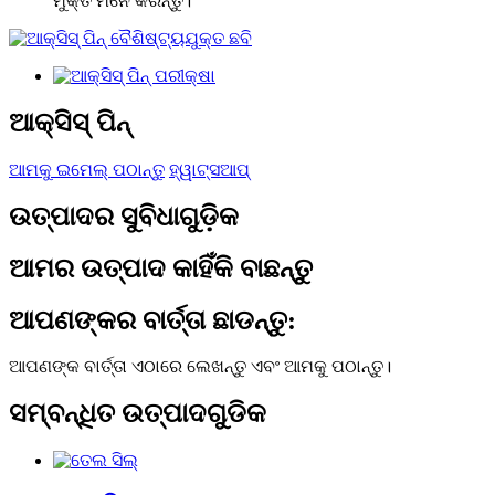
ମୁକ୍ତ ମନେ କରନ୍ତୁ।
ଆକ୍ସିସ୍ ପିନ୍
ଆମକୁ ଇମେଲ୍ ପଠାନ୍ତୁ
ହ୍ୱାଟ୍ସଆପ୍
ଉତ୍ପାଦର ସୁବିଧାଗୁଡ଼ିକ
ଆମର ଉତ୍ପାଦ କାହିଁକି ବାଛନ୍ତୁ
ଆପଣଙ୍କର ବାର୍ତ୍ତା ଛାଡନ୍ତୁ:
ଆପଣଙ୍କ ବାର୍ତ୍ତା ଏଠାରେ ଲେଖନ୍ତୁ ଏବଂ ଆମକୁ ପଠାନ୍ତୁ।
ସମ୍ବନ୍ଧିତ ଉତ୍ପାଦଗୁଡିକ