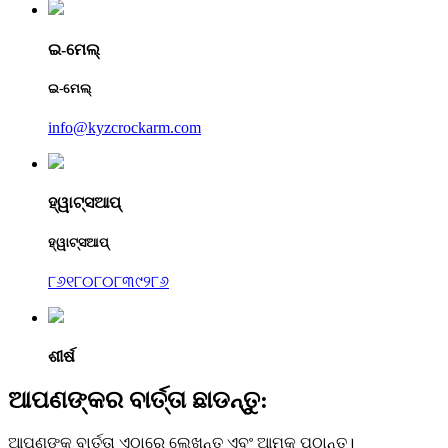
ଇ-ମେଲ୍
ଇ-ମେଲ୍
info@kyzcrockarm.com
ହ୍ୱାଟ୍ସଆପ୍
ହ୍ୱାଟ୍ସଆପ୍
୮୬୧୮୦୮୦୮୩୯୨୮୬
ଶୀର୍ଷ
ଆପଣଙ୍କର ବାର୍ତ୍ତା ଛାଡନ୍ତୁ:
ଆପଣଙ୍କ ବାର୍ତ୍ତା ଏଠାରେ ଲେଖନ୍ତୁ ଏବଂ ଆମକୁ ପଠାନ୍ତୁ।