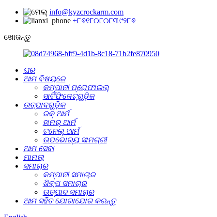
info@kyzcrockarm.com
+୮୬୧୮୦୮୦୮୩୯୨୮୬
ଖୋଜନ୍ତୁ
ଘର
ଆମ ବିଷୟରେ
କମ୍ପାନୀ ପ୍ରୋଫାଇଲ୍
ସାର୍ଟିଫିକେଟ୍‌ଗୁଡ଼ିକ
ଉତ୍ପାଦଗୁଡ଼ିକ
ରକ୍ ଆର୍ମ
ହାମର୍ ଆର୍ମ
ଟନେଲ୍‌ ଆର୍ମ
ଉପଭୋଗ୍ୟ ସାମଗ୍ରୀ
ଆମ ସେବା
ମାମଲା
ସମାଚାର
କମ୍ପାନୀ ସମାଚାର
ଶିଳ୍ପ ସମାଚାର
ଉତ୍ପାଦ ସମାଚାର
ଆମ ସହିତ ଯୋଗାଯୋଗ କରନ୍ତୁ