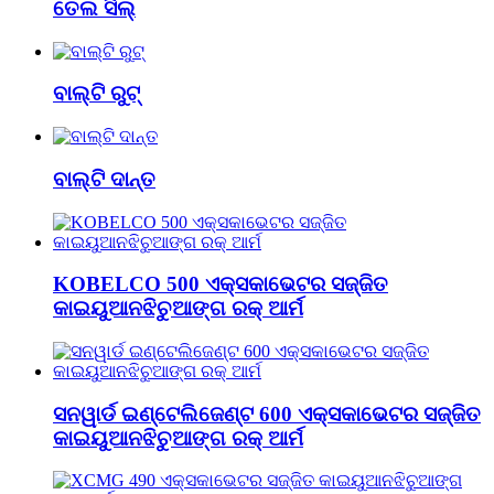
ତେଲ ସିଲ୍
ବାଲ୍ଟି ରୁଟ୍
ବାଲ୍ଟି ଦାନ୍ତ
KOBELCO 500 ଏକ୍ସକାଭେଟର ସଜ୍ଜିତ
କାଇୟୁଆନଝିଚୁଆଙ୍ଗ ରକ୍ ଆର୍ମ
ସନୱାର୍ଡ ଇଣ୍ଟେଲିଜେଣ୍ଟ 600 ଏକ୍ସକାଭେଟର ସଜ୍ଜିତ
କାଇୟୁଆନଝିଚୁଆଙ୍ଗ ରକ୍ ଆର୍ମ