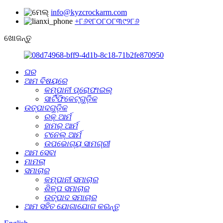
info@kyzcrockarm.com
+୮୬୧୮୦୮୦୮୩୯୨୮୬
ଖୋଜନ୍ତୁ
ଘର
ଆମ ବିଷୟରେ
କମ୍ପାନୀ ପ୍ରୋଫାଇଲ୍
ସାର୍ଟିଫିକେଟ୍‌ଗୁଡ଼ିକ
ଉତ୍ପାଦଗୁଡ଼ିକ
ରକ୍ ଆର୍ମ
ହାମର୍ ଆର୍ମ
ଟନେଲ୍‌ ଆର୍ମ
ଉପଭୋଗ୍ୟ ସାମଗ୍ରୀ
ଆମ ସେବା
ମାମଲା
ସମାଚାର
କମ୍ପାନୀ ସମାଚାର
ଶିଳ୍ପ ସମାଚାର
ଉତ୍ପାଦ ସମାଚାର
ଆମ ସହିତ ଯୋଗାଯୋଗ କରନ୍ତୁ