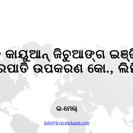
 କାୟୁଆନ୍ ଜିଚୁଆଙ୍ଗ ଇଞ୍ଜି
୍ରପାତି ଉପକରଣ କୋ., ଲିମ
ଇ-ମେଲ୍
info@kyzcrockarm.com