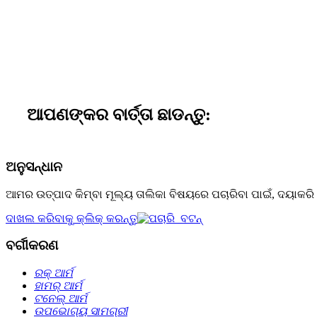
ଆପଣଙ୍କର ବାର୍ତ୍ତା ଛାଡନ୍ତୁ:
ଅନୁସନ୍ଧାନ
ଆମର ଉତ୍ପାଦ କିମ୍ବା ମୂଲ୍ୟ ତାଲିକା ବିଷୟରେ ପଚାରିବା ପାଇଁ, ଦୟା
ଦାଖଲ କରିବାକୁ କ୍ଲିକ୍ କରନ୍ତୁ
ବର୍ଗୀକରଣ
ରକ୍ ଆର୍ମ
ହାମର୍ ଆର୍ମ
ଟନେଲ୍‌ ଆର୍ମ
ଉପଭୋଗ୍ୟ ସାମଗ୍ରୀ