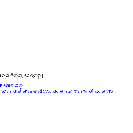
ଙ୍ଗ ଜିଲ୍ଲା, ଚେଙ୍ଗଡୁ |
P ମୋବାଇଲ୍
ଖନନ ପାଇଁ ଖନନକାରୀ ହାତ
,
ପଥର ବାହୁ
,
ଖନନକାରୀ ପଥର ହାତ
,