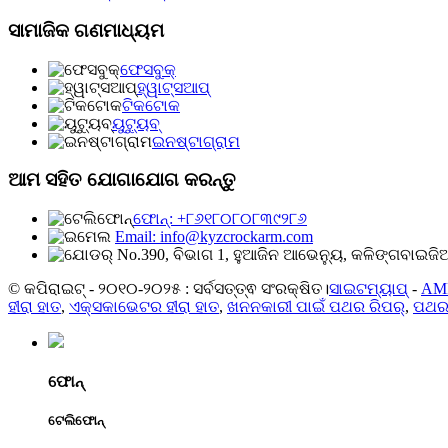
ସାମାଜିକ ଗଣମାଧ୍ୟମ
ଫେସବୁକ୍
ହ୍ୱାଟ୍ସଆପ୍
ଟିକଟୋକ
ୟୁଟ୍ୟୁବ୍
ଇନଷ୍ଟାଗ୍ରାମ
ଆମ ସହିତ ଯୋଗାଯୋଗ କରନ୍ତୁ
ଫୋନ୍: +୮୬୧୮୦୮୦୮୩୯୨୮୬
Email: info@kyzcrockarm.com
No.390, ବିଭାଗ 1, ହୁଆଜିନ ଆଭେନ୍ୟୁ, କଳିଙ୍ଗବାଇଜିଆ
© କପିରାଇଟ୍ - ୨୦୧୦-୨୦୨୫ : ସର୍ବସତ୍ତ୍ଵ ସଂରକ୍ଷିତ।
ସାଇଟମ୍ୟାପ୍
-
AM
ହୀରା ହାତ
,
ଏକ୍ସକାଭେଟର ହୀରା ହାତ
,
ଖନନକାରୀ ପାଇଁ ପଥର ରିପର୍
,
ପଥର 
ଫୋନ୍
ଟେଲିଫୋନ୍