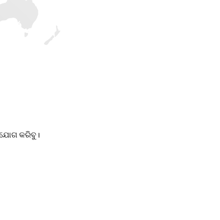
ାଯୋଗ କରିବୁ।