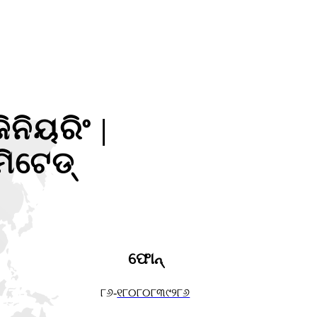
ନିୟରିଂ |
ିଟେଡ୍
ଫୋନ୍
୮୬-
୧୮୦୮୦୮୩୯୨୮୬