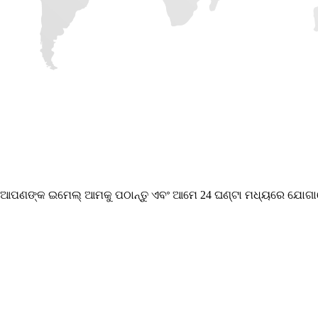
କରି ଆପଣଙ୍କ ଇମେଲ୍ ଆମକୁ ପଠାନ୍ତୁ ଏବଂ ଆମେ 24 ଘଣ୍ଟା ମଧ୍ୟରେ ଯୋଗ