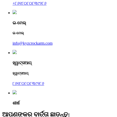
+୮୬୧୮୦୮୦୮୩୯୨୮୬
ଇ-ମେଲ୍
ଇ-ମେଲ୍
info@kyzcrockarm.com
ହ୍ୱାଟ୍ସଆପ୍
ହ୍ୱାଟ୍ସଆପ୍
୮୬୧୮୦୮୦୮୩୯୨୮୬
ଶୀର୍ଷ
ଆପଣଙ୍କର ବାର୍ତ୍ତା ଛାଡନ୍ତୁ: