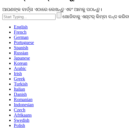
ଆପଣଙ୍କ ବାର୍ତ୍ତା ଏଠାରେ ଲେଖନ୍ତୁ ଏବଂ ଆମକୁ ପଠାନ୍ତୁ।
ଖୋଜିବାକୁ ଏଣ୍ଟର୍ କିମ୍ବା ବନ୍ଦ କରିବା
English
French
German
Portuguese
Spanish
Russian
Japanese
Korean
Arabic
Irish
Greek
Turkish
Italian
Danish
Romanian
Indonesian
Czech
Afrikaans
Swedish
Polish