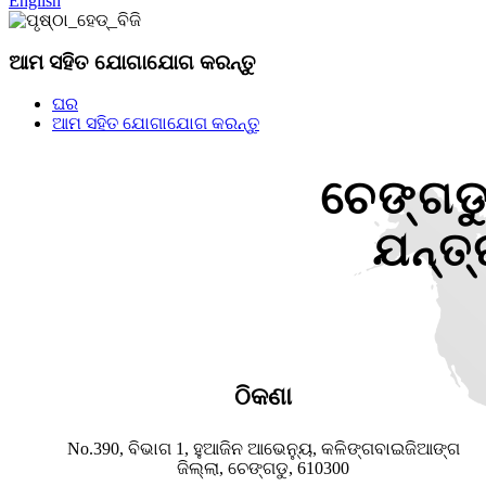
English
ଆମ ସହିତ ଯୋଗାଯୋଗ କରନ୍ତୁ
ଘର
ଆମ ସହିତ ଯୋଗାଯୋଗ କରନ୍ତୁ
ଚେଙ୍ଗଡୁ
ଯନ୍ତ
ଠିକଣା
No.390, ବିଭାଗ 1, ହୁଆଜିନ ଆଭେନ୍ୟୁ, କଳିଙ୍ଗବାଇଜିଆଙ୍ଗ
ଜିଲ୍ଲା, ଚେଙ୍ଗଡୁ, 610300