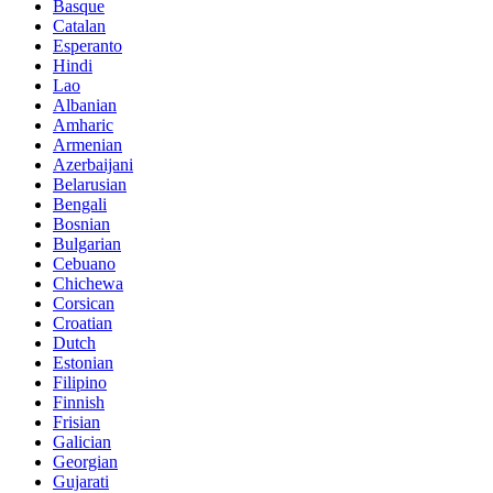
Basque
Catalan
Esperanto
Hindi
Lao
Albanian
Amharic
Armenian
Azerbaijani
Belarusian
Bengali
Bosnian
Bulgarian
Cebuano
Chichewa
Corsican
Croatian
Dutch
Estonian
Filipino
Finnish
Frisian
Galician
Georgian
Gujarati