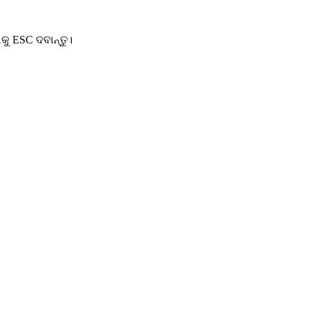
କୁ ESC ଦବାନ୍ତୁ।