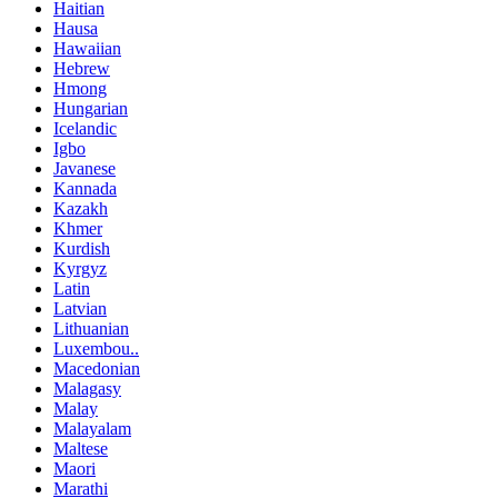
Haitian
Hausa
Hawaiian
Hebrew
Hmong
Hungarian
Icelandic
Igbo
Javanese
Kannada
Kazakh
Khmer
Kurdish
Kyrgyz
Latin
Latvian
Lithuanian
Luxembou..
Macedonian
Malagasy
Malay
Malayalam
Maltese
Maori
Marathi