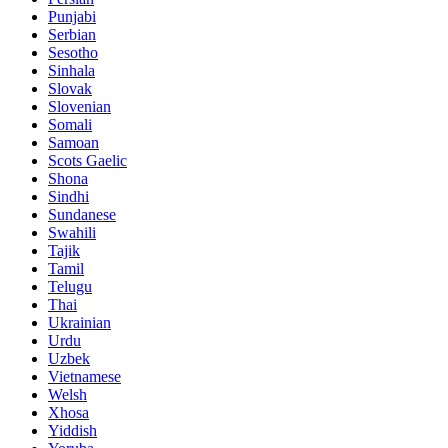
Punjabi
Serbian
Sesotho
Sinhala
Slovak
Slovenian
Somali
Samoan
Scots Gaelic
Shona
Sindhi
Sundanese
Swahili
Tajik
Tamil
Telugu
Thai
Ukrainian
Urdu
Uzbek
Vietnamese
Welsh
Xhosa
Yiddish