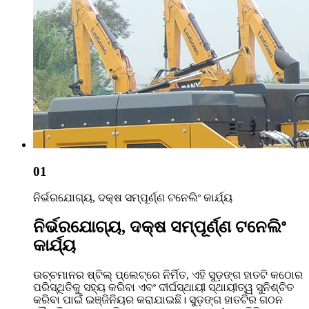
01
ନିର୍ଭରଯୋଗ୍ୟ, ଦକ୍ଷ ସମ୍ପୂର୍ଣ୍ଣ ଟନେଲିଂ କାର୍ଯ୍ୟ
ନିର୍ଭରଯୋଗ୍ୟ, ଦକ୍ଷ ସମ୍ପୂର୍ଣ୍ଣ ଟନେଲିଂ
କାର୍ଯ୍ୟ
ଉଚ୍ଚମାନର ଷ୍ଟିଲ୍ ପ୍ଲେଟ୍‌ରେ ନିର୍ମିତ, ଏହି ସୁଡ଼ଙ୍ଗ ହାତଟି କଠୋର
ପରିସ୍ଥିତିକୁ ସହ୍ୟ କରିବା ଏବଂ ଦୀର୍ଘସ୍ଥାୟୀ ସ୍ଥାୟୀତ୍ୱ ସୁନିଶ୍ଚିତ
କରିବା ପାଇଁ ଇଞ୍ଜିନିୟର କରାଯାଇଛି। ସୁଡ଼ଙ୍ଗ ହାତଟିର ଗଠନ