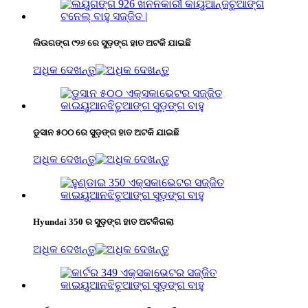
ଲିଉଗଙ୍ଗ ୯୨୬ ରେ ସୁଡ଼ଙ୍ଗ ହାତ ଅଟକି ଯାଇଛି
ଅଧିକ ଦେଖନ୍ତୁ
ଡୁସାନ ୫୦୦ ରେ ସୁଡ଼ଙ୍ଗ ହାତ ଅଟକି ଯାଇଛି
ଅଧିକ ଦେଖନ୍ତୁ
Hyundai 350 ର ସୁଡ଼ଙ୍ଗ ହାତ ଅଟକିଗଲା
ଅଧିକ ଦେଖନ୍ତୁ