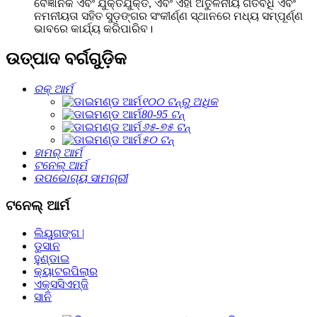
ବୈଜ୍ଞାନିକ ଏବଂ ଯୁକ୍ତିଯୁକ୍ତ, ଏବଂ ଏହା ଅତୁଳନୀୟ ଗତିବିଧି ଏବଂ
ନମନୀୟତା ସହିତ ସୁଡ଼ଙ୍ଗର ସଂକୀର୍ଣ୍ଣ ସ୍ଥାନରେ ମଧ୍ୟ ସମ୍ପୂର୍ଣ୍ଣ
ଭାବରେ କାର୍ଯ୍ୟ କରିପାରିବ।
ଉତ୍ପାଦ ବର୍ଗଗୁଡ଼ିକ
ରକ୍ ଆର୍ମ
୧୦୦ ଟନ୍‌ରୁ ଅଧିକ
80-95 ଟନ୍
୬୫-୭୫ ଟନ୍
୫୦ ଟନ୍
ହାମର୍ ଆର୍ମ
ଟନେଲ୍‌ ଆର୍ମ
ଉପଭୋଗ୍ୟ ସାମଗ୍ରୀ
ଟନେଲ୍‌ ଆର୍ମ
ଲିୟୁଗଙ୍ଗ |
ଡୁସାନ
ହୁଣ୍ଡାଇ
କ୍ୟାଟରପିଲାର
ଏକ୍ସସିଏମ୍ଜି
ସାନି