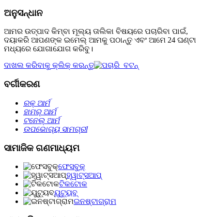
ଅନୁସନ୍ଧାନ
ଆମର ଉତ୍ପାଦ କିମ୍ବା ମୂଲ୍ୟ ତାଲିକା ବିଷୟରେ ପଚାରିବା ପାଇଁ,
ଦୟାକରି ଆପଣଙ୍କ ଇମେଲ୍ ଆମକୁ ପଠାନ୍ତୁ ଏବଂ ଆମେ 24 ଘଣ୍ଟା
ମଧ୍ୟରେ ଯୋଗାଯୋଗ କରିବୁ।
ଦାଖଲ କରିବାକୁ କ୍ଲିକ୍ କରନ୍ତୁ
ବର୍ଗୀକରଣ
ରକ୍ ଆର୍ମ
ହାମର୍ ଆର୍ମ
ଟନେଲ୍‌ ଆର୍ମ
ଉପଭୋଗ୍ୟ ସାମଗ୍ରୀ
ସାମାଜିକ ଗଣମାଧ୍ୟମ
ଫେସବୁକ୍
ହ୍ୱାଟ୍ସଆପ୍
ଟିକଟୋକ
ୟୁଟ୍ୟୁବ୍
ଇନଷ୍ଟାଗ୍ରାମ