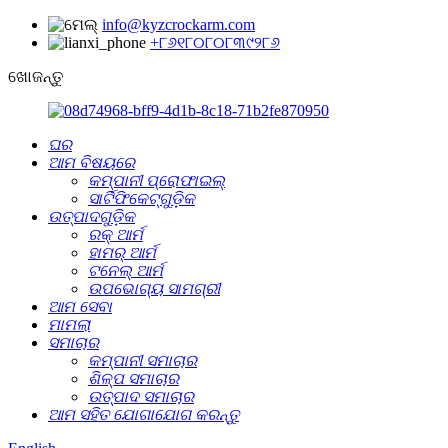
info@kyzcrockarm.com
+୮୬୧୮୦୮୦୮୩୯୨୮୬
ଖୋଜନ୍ତୁ
ଘର
ଆମ ବିଷୟରେ
କମ୍ପାନୀ ପ୍ରୋଫାଇଲ୍
ସାର୍ଟିଫିକେଟ୍‌ଗୁଡ଼ିକ
ଉତ୍ପାଦଗୁଡ଼ିକ
ରକ୍ ଆର୍ମ
ହାମର୍ ଆର୍ମ
ଟନେଲ୍‌ ଆର୍ମ
ଉପଭୋଗ୍ୟ ସାମଗ୍ରୀ
ଆମ ସେବା
ମାମଲା
ସମାଚାର
କମ୍ପାନୀ ସମାଚାର
ଶିଳ୍ପ ସମାଚାର
ଉତ୍ପାଦ ସମାଚାର
ଆମ ସହିତ ଯୋଗାଯୋଗ କରନ୍ତୁ