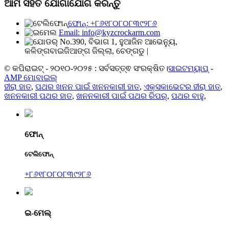
ଆମ ସହିତ ଯୋଗାଯୋଗ କରନ୍ତୁ
ଫୋନ୍: +୮୬୧୮୦୮୦୮୩୯୨୮୬
Email: info@kyzcrockarm.com
No.390, ବିଭାଗ 1, ହୁଆଜିନ ଆଭେନ୍ୟୁ,
କଳିଙ୍ଗବାଇଜିଆଙ୍ଗ ଜିଲ୍ଲା, ଚେଙ୍ଗଡୁ |
© କପିରାଇଟ୍ - ୨୦୧୦-୨୦୨୫ : ସର୍ବସତ୍ତ୍ଵ ସଂରକ୍ଷିତ।
ସାଇଟମ୍ୟାପ୍
-
AMP ମୋବାଇଲ୍
ହୀରା ହାତ
,
ପଥର ଖନନ ପାଇଁ ଖନନକାରୀ ହାତ
,
ଏକ୍ସକାଭେଟର ହୀରା ହାତ
,
ଖନନକାରୀ ପଥର ହାତ
,
ଖନନକାରୀ ପାଇଁ ପଥର ରିପର୍
,
ପଥର ବାହୁ
,
ଫୋନ୍
ଟେଲିଫୋନ୍
+୮୬୧୮୦୮୦୮୩୯୨୮୬
ଇ-ମେଲ୍