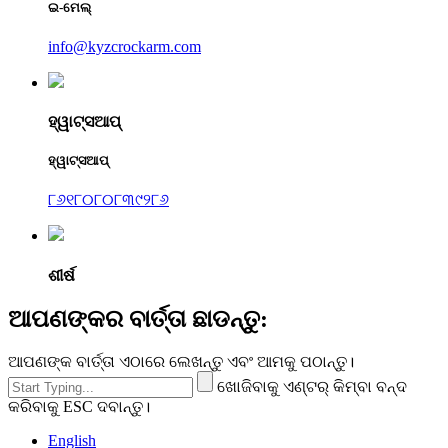
ଇ-ମେଲ୍
info@kyzcrockarm.com
ହ୍ୱାଟ୍ସଆପ୍
ହ୍ୱାଟ୍ସଆପ୍
୮୬୧୮୦୮୦୮୩୯୨୮୬
ଶୀର୍ଷ
ଆପଣଙ୍କର ବାର୍ତ୍ତା ଛାଡନ୍ତୁ:
ଆପଣଙ୍କ ବାର୍ତ୍ତା ଏଠାରେ ଲେଖନ୍ତୁ ଏବଂ ଆମକୁ ପଠାନ୍ତୁ।
ଖୋଜିବାକୁ ଏଣ୍ଟର୍ କିମ୍ବା ବନ୍ଦ
କରିବାକୁ ESC ଦବାନ୍ତୁ।
English