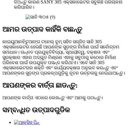
ଦିଅନ୍ତୁ କାରଣ SANY 305 ଏକ୍ସକାଭେଟର ସବୁକିଛି ପରିଚାଳନା
କରିପାରିବ।
ଆମର ଉତ୍ପାଦ କାହିଁକି ବାଛନ୍ତୁ
କାଇୟୁଆନଝିଚୁଆଙ୍ଗ ଟନେଲ୍ ବୁମ୍ ସହିତ ସଜ୍ଜିତ ସାନି 305
ଏକ୍ସକାଭେଟର ହେଉଛି ଆପଣଙ୍କ ସୁଡ଼ଙ୍ଗ ନିର୍ମାଣ ପାଇଁ ସର୍ବୋତ୍ତମ
ସମାଧାନ। ଉନ୍ନତ ପ୍ରଯୁକ୍ତିବିଦ୍ୟା, ସ୍ଥାୟୀତ୍ୱ, ଦକ୍ଷତା ଏବଂ
ସୁରକ୍ଷାର ଏହାର ଅଦ୍ଭୁତ ମିଶ୍ରଣ ଏହାକୁ ସବୁଠାରୁ କଠୋର ନିର୍ମାଣ
ପରିବେଶ ପାଇଁ ଉପଯୁକ୍ତ ପସନ୍ଦ କରିଥାଏ। ଏବେ ସାନି 305
ଏକ୍ସକାଭେଟରର ଶକ୍ତି ଏବଂ କାର୍ଯ୍ୟଦକ୍ଷତା ଅନୁଭବ କରନ୍ତୁ ଏବଂ
ଆପଣଙ୍କର ସୁଡ଼ଙ୍ଗ ପ୍ରକଳ୍ପଗୁଡ଼ିକୁ ନୂତନ ଉଚ୍ଚତାକୁ ନେଇଯାଆନ୍ତୁ।
ଆପଣଙ୍କର ବାର୍ତ୍ତା ଛାଡନ୍ତୁ:
ଆପଣଙ୍କ ବାର୍ତ୍ତା ଏଠାରେ ଲେଖନ୍ତୁ ଏବଂ ଆମକୁ ପଠାନ୍ତୁ।
ସମ୍ବନ୍ଧିତ ଉତ୍ପାଦଗୁଡିକ