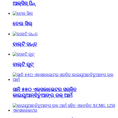
ଆକ୍ସିସ୍ ପିନ୍
ତେଲ ସିଲ୍
ବାଲ୍ଟି ଦାନ୍ତ
ବାଲ୍ଟି ରୁଟ୍
ସାନି ୫୫୦ ଏକ୍ସକାଭେଟର ସଜ୍ଜିତ
କାଇୟୁଆନଝିଚୁଆଙ୍ଗ ରକ୍ ଆର୍ମ