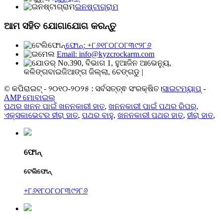
ଇନଷ୍ଟାଗ୍ରାମ
ଆମ ସହିତ ଯୋଗାଯୋଗ କରନ୍ତୁ
ଫୋନ୍: +୮୬୧୮୦୮୦୮୩୯୨୮୬
Email: info@kyzcrockarm.com
No.390, ବିଭାଗ 1, ହୁଆଜିନ ଆଭେନ୍ୟୁ,
କଳିଙ୍ଗବାଇଜିଆଙ୍ଗ ଜିଲ୍ଲା, ଚେଙ୍ଗଡୁ |
© କପିରାଇଟ୍ - ୨୦୧୦-୨୦୨୫ : ସର୍ବସତ୍ତ୍ଵ ସଂରକ୍ଷିତ।
ସାଇଟମ୍ୟାପ୍
-
AMP ମୋବାଇଲ୍
ପଥର ଖନନ ପାଇଁ ଖନନକାରୀ ହାତ
,
ଖନନକାରୀ ପାଇଁ ପଥର ରିପର୍
,
ଏକ୍ସକାଭେଟର ହୀରା ହାତ
,
ପଥର ବାହୁ
,
ଖନନକାରୀ ପଥର ହାତ
,
ହୀରା ହାତ
,
ଫୋନ୍
ଟେଲିଫୋନ୍
+୮୬୧୮୦୮୦୮୩୯୨୮୬