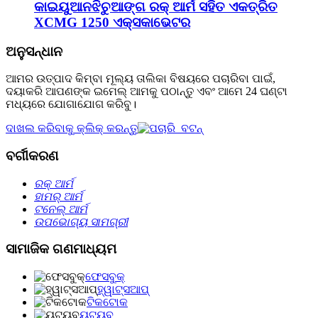
କାଇୟୁଆନଝିଚୁଆଙ୍ଗ ରକ୍ ଆର୍ମ ସହିତ ଏକତ୍ରିତ
XCMG 1250 ଏକ୍ସକାଭେଟର
ଅନୁସନ୍ଧାନ
ଆମର ଉତ୍ପାଦ କିମ୍ବା ମୂଲ୍ୟ ତାଲିକା ବିଷୟରେ ପଚାରିବା ପାଇଁ,
ଦୟାକରି ଆପଣଙ୍କ ଇମେଲ୍ ଆମକୁ ପଠାନ୍ତୁ ଏବଂ ଆମେ 24 ଘଣ୍ଟା
ମଧ୍ୟରେ ଯୋଗାଯୋଗ କରିବୁ।
ଦାଖଲ କରିବାକୁ କ୍ଲିକ୍ କରନ୍ତୁ
ବର୍ଗୀକରଣ
ରକ୍ ଆର୍ମ
ହାମର୍ ଆର୍ମ
ଟନେଲ୍‌ ଆର୍ମ
ଉପଭୋଗ୍ୟ ସାମଗ୍ରୀ
ସାମାଜିକ ଗଣମାଧ୍ୟମ
ଫେସବୁକ୍
ହ୍ୱାଟ୍ସଆପ୍
ଟିକଟୋକ
ୟୁଟ୍ୟୁବ୍