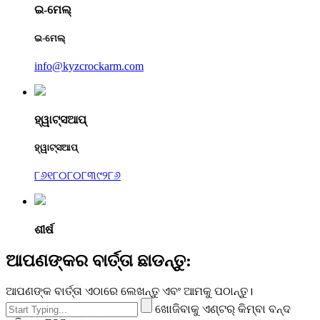
ଇ-ମେଲ୍
ଇ-ମେଲ୍
info@kyzcrockarm.com
ହ୍ୱାଟ୍ସଆପ୍
ହ୍ୱାଟ୍ସଆପ୍
୮୬୧୮୦୮୦୮୩୯୨୮୬
ଶୀର୍ଷ
ଆପଣଙ୍କର ବାର୍ତ୍ତା ଛାଡନ୍ତୁ:
ଆପଣଙ୍କ ବାର୍ତ୍ତା ଏଠାରେ ଲେଖନ୍ତୁ ଏବଂ ଆମକୁ ପଠାନ୍ତୁ।
ଖୋଜିବାକୁ ଏଣ୍ଟର୍ କିମ୍ବା ବନ୍ଦ