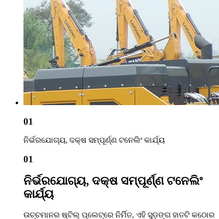
01
ନିର୍ଭରଯୋଗ୍ୟ, ଦକ୍ଷ ସମ୍ପୂର୍ଣ୍ଣ ଟନେଲିଂ କାର୍ଯ୍ୟ
01
ନିର୍ଭରଯୋଗ୍ୟ, ଦକ୍ଷ ସମ୍ପୂର୍ଣ୍ଣ ଟନେଲିଂ
କାର୍ଯ୍ୟ
ଉଚ୍ଚମାନର ଷ୍ଟିଲ୍ ପ୍ଲେଟ୍‌ରେ ନିର୍ମିତ, ଏହି ସୁଡ଼ଙ୍ଗ ହାତଟି କଠୋର