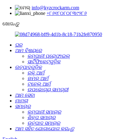
info@kyzcrockarm.com
+୮୬୧୮୦୮୦୮୩୯୨୮୬
ଖୋଜନ୍ତୁ
ଘର
ଆମ ବିଷୟରେ
କମ୍ପାନୀ ପ୍ରୋଫାଇଲ୍
ସାର୍ଟିଫିକେଟ୍‌ଗୁଡ଼ିକ
ଉତ୍ପାଦଗୁଡ଼ିକ
ରକ୍ ଆର୍ମ
ହାମର୍ ଆର୍ମ
ଟନେଲ୍‌ ଆର୍ମ
ଉପଭୋଗ୍ୟ ସାମଗ୍ରୀ
ଆମ ସେବା
ମାମଲା
ସମାଚାର
କମ୍ପାନୀ ସମାଚାର
ଶିଳ୍ପ ସମାଚାର
ଉତ୍ପାଦ ସମାଚାର
ଆମ ସହିତ ଯୋଗାଯୋଗ କରନ୍ତୁ