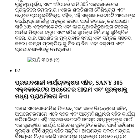
ଗୁରୁତ୍ୱପୂର୍ଣ୍ଣ, ଏବଂ ଏହିଠାରେ ସାନି 305 ଏକ୍ସକାଭେଟର
ପ୍ରକୃତରେ ଚମକଦାର। ଏହାର ଶକ୍ତିଶାଳୀ ବୈଶିଷ୍ଟ୍ୟ ଏବଂ
ଉନ୍ନତ ପ୍ରଯୁକ୍ତିବିଦ୍ୟା ସହିତ, ଏହି ଏକ୍ସକାଭେଟରଟି ଆପଣଙ୍କ
କାର୍ଯ୍ୟପ୍ରଣାଳୀକୁ ଅନୁକୂଳ କରିବା ପାଇଁ ଡିଜାଇନ୍ କରାଯାଇଛି।
ସାନି 305 ଏକ୍ସକାଭେଟର ଏବଂ କାଇୟୁଆନଝିଚୁଆଙ୍ଗ ଟନେଲ୍
ଆର୍ମର ମିଶ୍ରଣ ଦ୍ରୁତ ଏବଂ ସଠିକ୍ ସୁଡଙ୍ଗ ନିର୍ମାଣକୁ ସୁନିଶ୍ଚିତ
କରେ, ଯାହା ଆପଣଙ୍କ ମୂଲ୍ୟବାନ ସମୟ ଏବଂ ସମ୍ବଳ ସଞ୍ଚୟ
କରେ। ଲମ୍ବା ପ୍ରକ୍ରିୟାକୁ ବିଦାୟ ଦିଅ ଏବଂ ଦକ୍ଷତା ଏବଂ
ପ୍ରଭାବଶାଳୀତାକୁ ନମସ୍କାର।
02
ପ୍ରଭାବଶାଳୀ କାର୍ଯ୍ୟଦକ୍ଷତା ସହିତ, SANY 305
ଏକ୍ସକାଭେଟର ଅପରେଟର ଆରାମ ଏବଂ ସୁରକ୍ଷାକୁ
ମଧ୍ୟ ପ୍ରାଥମିକତା ଦିଏ।
ଏହାର ଏରଗୋନୋମିକ୍ ଡିଜାଇନ୍ ଏବଂ ସହଜ ନିୟନ୍ତ୍ରଣ ସହିତ,
ଅପରେଟରମାନେ ଏବେ ସହଜ ଏବଂ ଆତ୍ମବିଶ୍ୱାସର ସହିତ କାର୍ଯ୍ୟ
କରିପାରିବେ। ଏହି ଏକ୍ସକାଭେଟରଟି ସମସ୍ତ ସମ୍ପୃକ୍ତଙ୍କ ପାଇଁ
ଏକ ସୁରକ୍ଷିତ କାର୍ଯ୍ୟ ପରିବେଶ ସୁନିଶ୍ଚିତ କରିବା ପାଇଁ ସର୍ବଶେଷ
ସୁରକ୍ଷା ବୈଶିଷ୍ଟ୍ୟ ସହିତ ସଜ୍ଜିତ। ଆପଣଙ୍କ ଦଳର ମଙ୍ଗଳ
ବିଷୟରେ ଚିନ୍ତା ନକରି ଆପଣଙ୍କ ପ୍ରକଳ୍ପ ଉପରେ ଧ୍ୟାନ