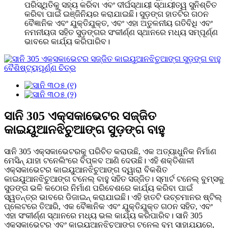
ପରିସ୍ଥିତିକୁ ସହ୍ୟ କରିବା ଏବଂ ଦୀର୍ଘସ୍ଥାୟୀ ସ୍ଥାୟୀତ୍ୱ ସୁନିଶ୍ଚିତ
କରିବା ପାଇଁ ଇଞ୍ଜିନିୟର କରାଯାଇଛି। ସୁଡ଼ଙ୍ଗ ହାତଟିର ଗଠନ
ବୈଜ୍ଞାନିକ ଏବଂ ଯୁକ୍ତିଯୁକ୍ତ, ଏବଂ ଏହା ଅତୁଳନୀୟ ଗତିବିଧି ଏବଂ
ନମନୀୟତା ସହିତ ସୁଡ଼ଙ୍ଗର ସଂକୀର୍ଣ୍ଣ ସ୍ଥାନରେ ମଧ୍ୟ ସମ୍ପୂର୍ଣ୍ଣ
ଭାବରେ କାର୍ଯ୍ୟ କରିପାରିବ।
ସାନି 305 ଏକ୍ସକାଭେଟର ସଜ୍ଜିତ
କାଇୟୁଆନଝିଚୁଆଙ୍ଗ ସୁଡ଼ଙ୍ଗ ବାହୁ
ସାନି 305 ଏକ୍ସକାଭେଟରକୁ ପରିଚିତ କରାଉଛି, ଏକ ଅତ୍ୟାଧୁନିକ ନିର୍ମାଣ
ମେସିନ୍ ଯାହା ଟନେଲିଂରେ ବିପ୍ଳବ ଆଣି ଦେଉଛି। ଏହି ଶକ୍ତିଶାଳୀ
ଏକ୍ସକାଭେଟର କାଇୟୁଆନଝିଚୁଆଙ୍ଗ ଦ୍ୱାରା ବିକଶିତ
କାଇୟୁଆନଝିଚୁଆଙ୍ଗ ଟନେଲ୍ ବାହୁ ସହିତ ସଜ୍ଜିତ। ସ୍ମାର୍ଟ ଟନେଲ୍ ବୁମ୍ସକୁ
ସୁଡଙ୍ଗ ଭଳି କଠୋର ନିର୍ମାଣ ପରିବେଶରେ କାର୍ଯ୍ୟ କରିବା ପାଇଁ
ସ୍ୱତନ୍ତ୍ର ଭାବରେ ଡିଜାଇନ୍ କରାଯାଇଛି। ଏହି ହାତଟି ଉଚ୍ଚମାନର ଷ୍ଟିଲ୍
ପ୍ଲେଟରେ ତିଆରି, ଏକ ବୈଜ୍ଞାନିକ ଏବଂ ଯୁକ୍ତିଯୁକ୍ତ ଗଠନ ସହିତ, ଏବଂ
ଏହା ସଂକୀର୍ଣ୍ଣ ସ୍ଥାନରେ ମଧ୍ୟ ଭଲ କାର୍ଯ୍ୟ କରିପାରିବ। ସାନି 305
ଏକ୍ସକାଭେଟର ଏବଂ କାଇୟୁଆନଝିଚୁଆଙ୍ଗ ଟନେଲ୍ ବୁମ୍ ସାହାଯ୍ୟରେ,