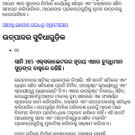
ଆପଣ ଏବେ ସୁଡଙ୍ଗ ନିର୍ମାଣ କାର୍ଯ୍ୟକୁ ଶୀଘ୍ର ଏବଂ ଦକ୍ଷତାର ସହିତ
ସମାପ୍ତ କରିପାରିବେ, ଆପଣଙ୍କ ପ୍ରକଳ୍ପଗୁଡ଼ିକୁ ନୂତନ ଉଚ୍ଚତାକୁ
ନେଇପାରିବେ।
ଆମକୁ ଇମେଲ୍ ପଠାନ୍ତୁ
ହ୍ୱାଟ୍ସଆପ୍
ଉତ୍ପାଦର ସୁବିଧାଗୁଡ଼ିକ
01
ସାନି 305 ଏକ୍ସକାଭେଟରର ହୃଦୟ ଏହାର ବୁଦ୍ଧିମାନ
ସୁଡ଼ଙ୍ଗ ବାହୁରେ ରହିଛି।
ଉଚ୍ଚମାନର ଷ୍ଟିଲ୍ ପ୍ଲେଟ୍‌ରେ ତିଆରି, ଏହି ହାତଟି ସଠିକତା ଏବଂ
ଧ୍ୟାନ ସହିତ ସବିଶେଷ ପ୍ରତି ନିର୍ମିତ, ଉତ୍କୃଷ୍ଟ ସ୍ଥାୟୀତ୍ୱ ଏବଂ
ସ୍ଥାୟୀତ୍ୱ ଗ୍ୟାରେଣ୍ଟି ଦିଏ। ଏହାର ଉତ୍କୃଷ୍ଟ ଡିଜାଇନ୍ ସହିତ,
କାଇୟୁଆନଝିଚୁଆଙ୍ଗ ଟନେଲ୍ ବୁମ୍ ସହଜରେ ଏକ ସଂକୀର୍ଣ୍ଣ
ସ୍ଥାନରେ କାମ କରିପାରିବ, ଦକ୍ଷତା ଏବଂ ଉତ୍ପାଦକତାକୁ ସର୍ବାଧିକ
କରିପାରିବ। ଚାପପୂର୍ଣ୍ଣ ନିର୍ମାଣ ପରିବେଶ ଯୋଗୁଁ ଆପଣ ଆଉ
ବିଳମ୍ବ କିମ୍ବା ପ୍ରତିବନ୍ଧକ ଅନୁଭବ କରିବେ ନାହିଁ। ଏହି ହାତଟି
ଆପଣଙ୍କୁ ସହଜ ଏବଂ ଆତ୍ମବିଶ୍ୱାସ ସହିତ ଟନେଲିଂ
ପ୍ରକଳ୍ପଗୁଡ଼ିକୁ ମୁକାବିଲା କରିବାକୁ ସକ୍ଷମ କରିଥାଏ।
ଦ୍ରୁତ ଗତିରେ ନିର୍ମାଣ କ୍ଷେତ୍ରରେ, ଦକ୍ଷତା ହେଉଛି