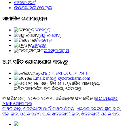
ଟନେଲ୍‌ ଆର୍ମ
ଉପଭୋଗ୍ୟ ସାମଗ୍ରୀ
ସାମାଜିକ ଗଣମାଧ୍ୟମ
ଫେସବୁକ୍
ହ୍ୱାଟ୍ସଆପ୍
ଟିକଟୋକ
ୟୁଟ୍ୟୁବ୍
ଇନଷ୍ଟାଗ୍ରାମ
ଆମ ସହିତ ଯୋଗାଯୋଗ କରନ୍ତୁ
ଫୋନ୍: +୮୬୧୮୦୮୦୮୩୯୨୮୬
Email: info@kyzcrockarm.com
No.390, ବିଭାଗ 1, ହୁଆଜିନ ଆଭେନ୍ୟୁ,
କଳିଙ୍ଗବାଇଜିଆଙ୍ଗ ଜିଲ୍ଲା, ଚେଙ୍ଗଡୁ |
© କପିରାଇଟ୍ - ୨୦୧୦-୨୦୨୫ : ସର୍ବସତ୍ତ୍ଵ ସଂରକ୍ଷିତ।
ସାଇଟମ୍ୟାପ୍
-
AMP ମୋବାଇଲ୍
ପଥର ବାହୁ
,
ଖନନକାରୀ ପାଇଁ ପଥର ରିପର୍
,
ଏକ୍ସକାଭେଟର ହୀରା ହାତ
,
ହୀରା ହାତ
,
ପଥର ଖନନ ପାଇଁ ଖନନକାରୀ ହାତ
,
ଖନନକାରୀ ପଥର ହାତ
,