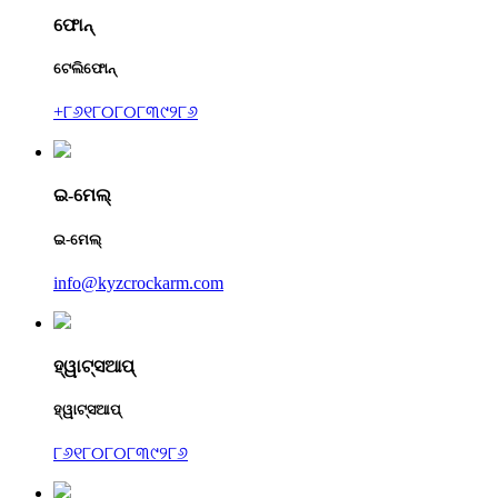
ଫୋନ୍
ଟେଲିଫୋନ୍
+୮୬୧୮୦୮୦୮୩୯୨୮୬
ଇ-ମେଲ୍
ଇ-ମେଲ୍
info@kyzcrockarm.com
ହ୍ୱାଟ୍ସଆପ୍
ହ୍ୱାଟ୍ସଆପ୍
୮୬୧୮୦୮୦୮୩୯୨୮୬