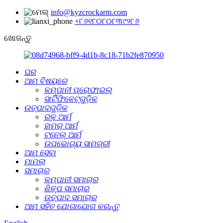
info@kyzcrockarm.com
+୮୬୧୮୦୮୦୮୩୯୨୮୬
ଖୋଜନ୍ତୁ
ଘର
ଆମ ବିଷୟରେ
କମ୍ପାନୀ ପ୍ରୋଫାଇଲ୍
ସାର୍ଟିଫିକେଟ୍‌ଗୁଡ଼ିକ
ଉତ୍ପାଦଗୁଡ଼ିକ
ରକ୍ ଆର୍ମ
ହାମର୍ ଆର୍ମ
ଟନେଲ୍‌ ଆର୍ମ
ଉପଭୋଗ୍ୟ ସାମଗ୍ରୀ
ଆମ ସେବା
ମାମଲା
ସମାଚାର
କମ୍ପାନୀ ସମାଚାର
ଶିଳ୍ପ ସମାଚାର
ଉତ୍ପାଦ ସମାଚାର
ଆମ ସହିତ ଯୋଗାଯୋଗ କରନ୍ତୁ