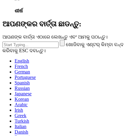
ଶୀର୍ଷ
ଆପଣଙ୍କର ବାର୍ତ୍ତା ଛାଡନ୍ତୁ:
ଆପଣଙ୍କ ବାର୍ତ୍ତା ଏଠାରେ ଲେଖନ୍ତୁ ଏବଂ ଆମକୁ ପଠାନ୍ତୁ।
ଖୋଜିବାକୁ ଏଣ୍ଟର୍ କିମ୍ବା ବନ୍ଦ
କରିବାକୁ ESC ଦବାନ୍ତୁ।
English
French
German
Portuguese
Spanish
Russian
Japanese
Korean
Arabic
Irish
Greek
Turkish
Italian
Danish