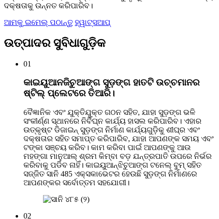
ଦକ୍ଷତାକୁ ଉନ୍ନତ କରିପାରିବ।
ଆମକୁ ଇମେଲ୍ ପଠାନ୍ତୁ
ହ୍ୱାଟ୍ସଆପ୍
ଉତ୍ପାଦର ସୁବିଧାଗୁଡ଼ିକ
01
କାଇୟୁଆନଜିଚୁଆଙ୍ଗ ସୁଡ଼ଙ୍ଗ ହାତଟି ଉଚ୍ଚମାନର
ଷ୍ଟିଲ୍ ପ୍ଲେଟରେ ତିଆରି।
ବୈଜ୍ଞାନିକ ଏବଂ ଯୁକ୍ତିଯୁକ୍ତ ଗଠନ ସହିତ, ଯାହା ସୁଡ଼ଙ୍ଗ ଭଳି
ସଂକୀର୍ଣ୍ଣ ସ୍ଥାନରେ ନିର୍ବିଘ୍ନ କାର୍ଯ୍ୟ ହାସଲ କରିପାରିବ। ଏହାର
ଉତ୍କୃଷ୍ଟ ଡିଜାଇନ୍ ସୁଡ଼ଙ୍ଗ ନିର୍ମାଣ କାର୍ଯ୍ୟଗୁଡ଼ିକୁ ଶୀଘ୍ର ଏବଂ
ଦକ୍ଷତାର ସହିତ ସମାପ୍ତ କରିପାରିବ, ଯାହା ଆପଣଙ୍କ ସମୟ ଏବଂ
ଟଙ୍କା ସଞ୍ଚୟ କରିବ। କାମ କରିବା ପାଇଁ ଆପଣଙ୍କୁ ଆଉ
ମହଙ୍ଗା ମାନୁଆଲ୍ ଶ୍ରମ କିମ୍ବା ବଡ଼ ଯନ୍ତ୍ରପାତି ଉପରେ ନିର୍ଭର
କରିବାକୁ ପଡିବ ନାହିଁ। କାଇୟୁଆନ୍ଝିଚୁଆଙ୍ଗ ଟନେଲ୍ ବୁମ୍ ସହିତ
ସଜ୍ଜିତ ସାନି 485 ଏକ୍ସକାଭେଟର ହେଉଛି ସୁଡ଼ଙ୍ଗ ନିର୍ମାଣରେ
ଆପଣଙ୍କର ସର୍ବୋତ୍ତମ ସହଯୋଗୀ।
02