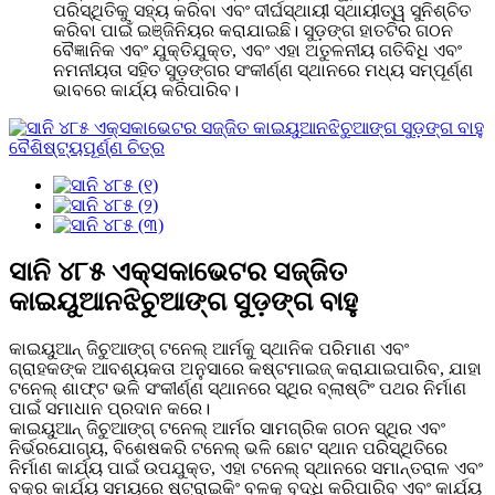
ପରିସ୍ଥିତିକୁ ସହ୍ୟ କରିବା ଏବଂ ଦୀର୍ଘସ୍ଥାୟୀ ସ୍ଥାୟୀତ୍ୱ ସୁନିଶ୍ଚିତ
କରିବା ପାଇଁ ଇଞ୍ଜିନିୟର କରାଯାଇଛି। ସୁଡ଼ଙ୍ଗ ହାତଟିର ଗଠନ
ବୈଜ୍ଞାନିକ ଏବଂ ଯୁକ୍ତିଯୁକ୍ତ, ଏବଂ ଏହା ଅତୁଳନୀୟ ଗତିବିଧି ଏବଂ
ନମନୀୟତା ସହିତ ସୁଡ଼ଙ୍ଗର ସଂକୀର୍ଣ୍ଣ ସ୍ଥାନରେ ମଧ୍ୟ ସମ୍ପୂର୍ଣ୍ଣ
ଭାବରେ କାର୍ଯ୍ୟ କରିପାରିବ।
ସାନି ୪୮୫ ଏକ୍ସକାଭେଟର ସଜ୍ଜିତ
କାଇୟୁଆନଝିଚୁଆଙ୍ଗ ସୁଡ଼ଙ୍ଗ ବାହୁ
କାଇୟୁଆନ୍ ଜିଚୁଆଙ୍ଗ୍ ଟନେଲ୍ ଆର୍ମକୁ ସ୍ଥାନିକ ପରିମାଣ ଏବଂ
ଗ୍ରାହକଙ୍କ ଆବଶ୍ୟକତା ଅନୁସାରେ କଷ୍ଟମାଇଜ୍ କରାଯାଇପାରିବ, ଯାହା
ଟନେଲ୍ ଶାଫ୍ଟ ଭଳି ସଂକୀର୍ଣ୍ଣ ସ୍ଥାନରେ ସ୍ଥିର ବ୍ଲାଷ୍ଟିଂ ପଥର ନିର୍ମାଣ
ପାଇଁ ସମାଧାନ ପ୍ରଦାନ କରେ।
କାଇୟୁଆନ୍ ଜିଚୁଆଙ୍ଗ୍ ଟନେଲ୍ ଆର୍ମର ସାମଗ୍ରିକ ଗଠନ ସ୍ଥିର ଏବଂ
ନିର୍ଭରଯୋଗ୍ୟ, ବିଶେଷକରି ଟନେଲ୍ ଭଳି ଛୋଟ ସ୍ଥାନ ପରିସ୍ଥିତିରେ
ନିର୍ମାଣ କାର୍ଯ୍ୟ ପାଇଁ ଉପଯୁକ୍ତ, ଏହା ଟନେଲ୍ ସ୍ଥାନରେ ସମାନ୍ତରାଳ ଏବଂ
ବକ୍ର କାର୍ଯ୍ୟ ସମୟରେ ଷ୍ଟ୍ରାଇକିଂ ​​ବଳକୁ ବୃଦ୍ଧି କରିପାରିବ ଏବଂ କାର୍ଯ୍ୟ