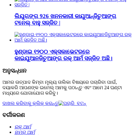
ଲିୟୁଗଙ୍ଗ 926 ଖନନକାରୀ କାୟୁଆନ୍ଜିଚୁଆଙ୍ଗ
ଟନେଲ୍ ବାହୁ ସଜ୍ଜିତ |
ହୁଣ୍ଡାଇ ୧୨୦୦ ଏକ୍ସକାଭେଟରରେ
କାଇୟୁଆନଜିଚୁଆଙ୍ଗ ରକ୍ ଆର୍ମ ସଜ୍ଜିତ ଅଛି।
ଅନୁସନ୍ଧାନ
ଆମର ଉତ୍ପାଦ କିମ୍ବା ମୂଲ୍ୟ ତାଲିକା ବିଷୟରେ ପଚାରିବା ପାଇଁ,
ଦୟାକରି ଆପଣଙ୍କ ଇମେଲ୍ ଆମକୁ ପଠାନ୍ତୁ ଏବଂ ଆମେ 24 ଘଣ୍ଟା
ମଧ୍ୟରେ ଯୋଗାଯୋଗ କରିବୁ।
ଦାଖଲ କରିବାକୁ କ୍ଲିକ୍ କରନ୍ତୁ
ବର୍ଗୀକରଣ
ରକ୍ ଆର୍ମ
ହାମର୍ ଆର୍ମ