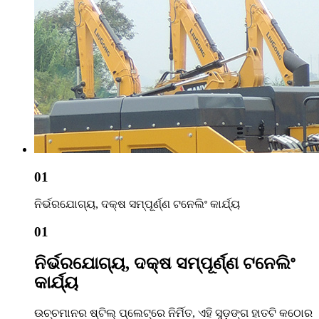
01
ନିର୍ଭରଯୋଗ୍ୟ, ଦକ୍ଷ ସମ୍ପୂର୍ଣ୍ଣ ଟନେଲିଂ କାର୍ଯ୍ୟ
01
ନିର୍ଭରଯୋଗ୍ୟ, ଦକ୍ଷ ସମ୍ପୂର୍ଣ୍ଣ ଟନେଲିଂ
କାର୍ଯ୍ୟ
ଉଚ୍ଚମାନର ଷ୍ଟିଲ୍ ପ୍ଲେଟ୍‌ରେ ନିର୍ମିତ, ଏହି ସୁଡ଼ଙ୍ଗ ହାତଟି କଠୋର