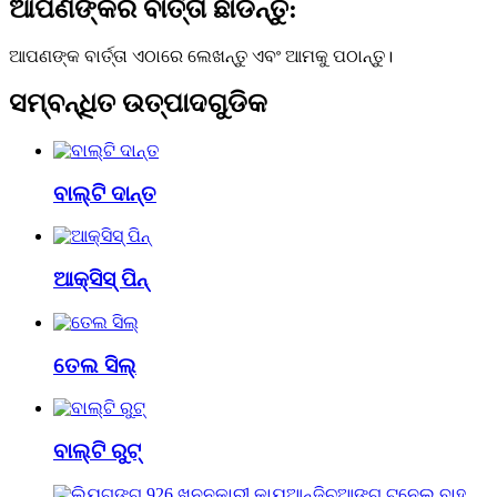
ଆପଣଙ୍କର ବାର୍ତ୍ତା ଛାଡନ୍ତୁ:
ଆପଣଙ୍କ ବାର୍ତ୍ତା ଏଠାରେ ଲେଖନ୍ତୁ ଏବଂ ଆମକୁ ପଠାନ୍ତୁ।
ସମ୍ବନ୍ଧିତ ଉତ୍ପାଦଗୁଡିକ
ବାଲ୍ଟି ଦାନ୍ତ
ଆକ୍ସିସ୍ ପିନ୍
ତେଲ ସିଲ୍
ବାଲ୍ଟି ରୁଟ୍