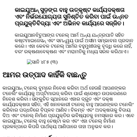
କାଇୟୁଆନ୍ ସୁଡ଼ଙ୍ଗ ବାହୁ ଉତ୍କୃଷ୍ଟ କାର୍ଯ୍ୟଦକ୍ଷତା
ଏବଂ ନିର୍ଭରଯୋଗ୍ୟତା ସୁନିଶ୍ଚିତ କରିବା ପାଇଁ ଉନ୍ନତ
ପ୍ରଯୁକ୍ତିବିଦ୍ୟା ଏବଂ ଅଭିନବ କାର୍ଯ୍ୟରେ ସଜ୍ଜିତ।
କାଇୟୁଆନଝିଚୁଆଙ୍ଗ ଟନେଲ୍ ଆର୍ମ ଅନ୍ୟ ଯନ୍ତ୍ରପାତି ସହିତ
କଷ୍ଟମାଇଜେସନ୍ ଏବଂ ସମନ୍ୱୟ ପାଇଁ ଅସୀମ ସମ୍ଭାବନା ପ୍ରଦାନ
କରେ। ଏହା କେବଳ ଟନେଲ୍ ଆର୍ମର ବହୁମୁଖୀତାକୁ ବୃଦ୍ଧି କରେ ନାହିଁ,
ବରଂ ରକ୍ଷଣାବେକ୍ଷଣ ଏବଂ ମରାମତିକୁ ମଧ୍ୟ ସରଳ କରିଥାଏ।
ଆମର ଉତ୍ପାଦ କାହିଁକି ବାଛନ୍ତୁ
କାଇୟୁଆନ୍ ଟନେଲ୍ ବୁମ୍‌ରେ ନିବେଶ କରିବା ଅର୍ଥ ହେଉଛି ଆପଣଙ୍କର
ଟନେଲିଂ କାର୍ଯ୍ୟକୁ ଅପ୍ଟିମାଇଜ୍ କରିବା ପାଇଁ ଶ୍ରେଷ୍ଠ ଉପକରଣରେ
ନିବେଶ କରିବା। ସଙ୍କୁଚିତ ସ୍ଥାନରେ ଏହାର ଦ୍ରୁତ ଏବଂ ଦକ୍ଷ
କାର୍ଯ୍ୟଦକ୍ଷତା ସହିତ, ଏହି ଖନନକାରୀ ଟନେଲ୍ ବାହୁ ଆପଣଙ୍କର ଟନେଲିଂ
କରିବାର ପଦ୍ଧତିରେ ବିପ୍ଳବ ଆଣିବ। ବିଳମ୍ବ ଏବଂ ଅଦକ୍ଷତାକୁ ବିଦାୟ
ଦିଅ ଏବଂ ଟନେଲ୍ ନିର୍ମାଣ ପ୍ରଯୁକ୍ତିର ଭବିଷ୍ୟତକୁ ନମସ୍କାର କର। ଏବେ
କାଇୟୁଆନ୍ ଟନେଲ୍ ବାହୁ ଚେଷ୍ଟା କର ଏବଂ ଏହା ଟନେଲ୍ ନିର୍ମାଣ
ପ୍ରକଳ୍ପରେ କିପରି ପାର୍ଥକ୍ୟ ଆଣିପାରେ ତାହା ଅନୁଭବ କର।