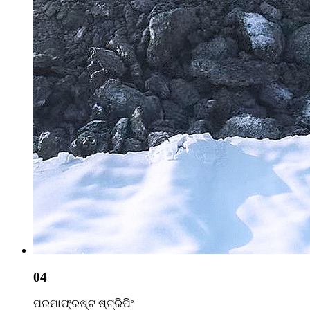
04
ପରମାଫ୍ରଷ୍ଟ ଷ୍ଟ୍ରିପିଂ