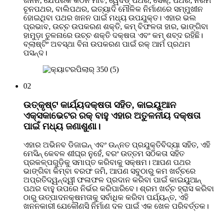
ଖନନ, ଯେପରିକି କଠିନ ମାଟି, ୱେଦର୍ଡ୍ ପଥର, ସେଲ୍, ପଥର, ନରମ
ଚୂନପଥର, ବାଲିପଥର, ଇତ୍ୟାଦି ମୌଳିକ ନିର୍ମାଣରେ ସମ୍ମୁଖୀନ
ହୋଇଥିବା ପଥର ଖନନ ପାଇଁ ମଧ୍ୟ ଉପଯୁକ୍ତ। ଏହାର ଭଲ
ପ୍ରଭାବ, ଉଚ୍ଚ ଉପକରଣ ଶକ୍ତି, କମ୍ ବିଫଳତା ହାର, ଭାଙ୍ଗିବା
ହାମୁଡ଼ା ତୁଳନାରେ ଉଚ୍ଚ ଶକ୍ତି ଦକ୍ଷତା ଏବଂ କମ୍ ଶବ୍ଦ ରହିଛି।
ବ୍ଲାଷ୍ଟିଂ ଅବସ୍ଥା ବିନା ଉପକରଣ ପାଇଁ ରକ୍ ଆର୍ମ ପ୍ରଥମ
ପସନ୍ଦ।
02
ଉତ୍କୃଷ୍ଟ କାର୍ଯ୍ୟଦକ୍ଷତା ସହିତ, କାଇୟୁଆନ
ଏକ୍ସକାଭେଟର ରକ୍ ବାହୁ ଏହାର ଅତୁଳନୀୟ ଦକ୍ଷତା
ପାଇଁ ମଧ୍ୟ ଜଣାଶୁଣା।
ଏହାର ଅଭିନବ ଡିଜାଇନ୍ ଏବଂ ଉନ୍ନତ ପ୍ରଯୁକ୍ତିବିଦ୍ୟା ସହିତ, ଏହି
ମେସିନ୍ କେବଳ ଶୀଘ୍ର ନୁହେଁ, ବରଂ ଉତ୍ତମ ସଠିକତା ସହିତ
ପ୍ରକଳ୍ପଗୁଡ଼ିକୁ ସମାପ୍ତ କରିବାକୁ ସକ୍ଷମ। ଆପଣ ପଥର
ଭାଙ୍ଗିବା କିମ୍ବା ବରଫ ଜମି, ଆପଣ ସବୁଠାରୁ କମ ଖର୍ଚ୍ଚରେ
ଅପ୍ରତିଦ୍ୱନ୍ଦ୍ୱୀ ଫଳାଫଳ ପ୍ରଦାନ କରିବା ପାଇଁ କାଇୟୁଆନ୍
ପଥର ବାହୁ ଉପରେ ନିର୍ଭର କରିପାରିବେ। ଶ୍ରମ ଖର୍ଚ୍ଚ ହ୍ରାସ କରିବା
ଠାରୁ ଉତ୍ପାଦନକ୍ଷମତାକୁ ସର୍ବାଧିକ କରିବା ପର୍ଯ୍ୟନ୍ତ, ଏହି
ଖନନକାରୀ ଯେକୌଣସି ନିର୍ମାଣ ଦଳ ପାଇଁ ଏକ ଖେଳ ପରିବର୍ତ୍ତକ।