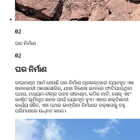
02
ଘର ନିର୍ମାଣ
02
ଘର ନିର୍ମାଣ
ଡାଇମଣ୍ଡ ଆର୍ମ ହେଉଛି ଘର ନିର୍ମାଣ ପ୍ରକଳ୍ପରେ ବ୍ୟବହୃତ ଏକ
ଖନନକାରୀ ଆସେସୋରିଜ୍, ଯାହା ବିଶେଷ ଭାବରେ ଫାଟିଯାଇଥିବା
ପଥର, ମଧ୍ୟମ-ତୀବ୍ର ପବନ ଜୀବାଶ୍ମ, କଠିନ ମାଟି, ସେଲ୍ ଏବଂ
କାର୍ଷ୍ଟ ଭୂମିରୂପ ଖନନ ପାଇଁ ବ୍ୟବହୃତ ହୁଏ। ଏହାର ଶକ୍ତିଶାଳୀ
କାର୍ଯ୍ୟ ସହିତ, ଏହା ପଥର ଭାଙ୍ଗିବା ନିର୍ମାଣର ଦକ୍ଷତାକୁ ବହୁ
ପରିମାଣରେ ଉନ୍ନତ କରେ।