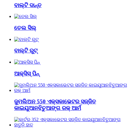
ବାଲ୍ଟି ଦାନ୍ତ
ତେଲ ସିଲ୍
ବାଲ୍ଟି ରୁଟ୍
ଆକ୍ସିସ୍ ପିନ୍
ଜୁମଲିଅନ 550 ଏକ୍ସକାଭେଟର ସଜ୍ଜିତ
କାଇୟୁଆନଝିଚୁଆଙ୍ଗ ରକ୍ ଆର୍ମ