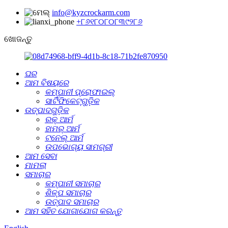
info@kyzcrockarm.com
+୮୬୧୮୦୮୦୮୩୯୨୮୬
ଖୋଜନ୍ତୁ
ଘର
ଆମ ବିଷୟରେ
କମ୍ପାନୀ ପ୍ରୋଫାଇଲ୍
ସାର୍ଟିଫିକେଟ୍‌ଗୁଡ଼ିକ
ଉତ୍ପାଦଗୁଡ଼ିକ
ରକ୍ ଆର୍ମ
ହାମର୍ ଆର୍ମ
ଟନେଲ୍‌ ଆର୍ମ
ଉପଭୋଗ୍ୟ ସାମଗ୍ରୀ
ଆମ ସେବା
ମାମଲା
ସମାଚାର
କମ୍ପାନୀ ସମାଚାର
ଶିଳ୍ପ ସମାଚାର
ଉତ୍ପାଦ ସମାଚାର
ଆମ ସହିତ ଯୋଗାଯୋଗ କରନ୍ତୁ