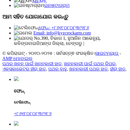
ୟୁଟ୍ୟୁବ୍
ଇନଷ୍ଟାଗ୍ରାମ
ଆମ ସହିତ ଯୋଗାଯୋଗ କରନ୍ତୁ
ଫୋନ୍: +୮୬୧୮୦୮୦୮୩୯୨୮୬
Email: info@kyzcrockarm.com
No.390, ବିଭାଗ 1, ହୁଆଜିନ ଆଭେନ୍ୟୁ,
କଳିଙ୍ଗବାଇଜିଆଙ୍ଗ ଜିଲ୍ଲା, ଚେଙ୍ଗଡୁ |
© କପିରାଇଟ୍ - ୨୦୧୦-୨୦୨୫ : ସର୍ବସତ୍ତ୍ଵ ସଂରକ୍ଷିତ।
ସାଇଟମ୍ୟାପ୍
-
AMP ମୋବାଇଲ୍
ପଥର ଖନନ ପାଇଁ ଖନନକାରୀ ହାତ
,
ଖନନକାରୀ ପାଇଁ ପଥର ରିପର୍
,
ଏକ୍ସକାଭେଟର ହୀରା ହାତ
,
ପଥର ବାହୁ
,
ଖନନକାରୀ ପଥର ହାତ
,
ହୀରା ହାତ
,
ଫୋନ୍
ଟେଲିଫୋନ୍
+୮୬୧୮୦୮୦୮୩୯୨୮୬