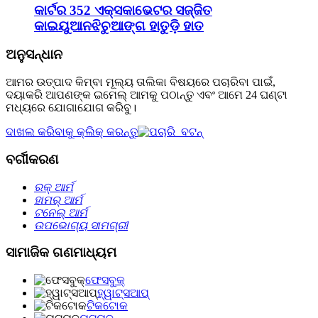
କାର୍ଟର 352 ଏକ୍ସକାଭେଟର ସଜ୍ଜିତ
କାଇୟୁଆନଝିଚୁଆଙ୍ଗ ହାତୁଡ଼ି ହାତ
ଅନୁସନ୍ଧାନ
ଆମର ଉତ୍ପାଦ କିମ୍ବା ମୂଲ୍ୟ ତାଲିକା ବିଷୟରେ ପଚାରିବା ପାଇଁ,
ଦୟାକରି ଆପଣଙ୍କ ଇମେଲ୍ ଆମକୁ ପଠାନ୍ତୁ ଏବଂ ଆମେ 24 ଘଣ୍ଟା
ମଧ୍ୟରେ ଯୋଗାଯୋଗ କରିବୁ।
ଦାଖଲ କରିବାକୁ କ୍ଲିକ୍ କରନ୍ତୁ
ବର୍ଗୀକରଣ
ରକ୍ ଆର୍ମ
ହାମର୍ ଆର୍ମ
ଟନେଲ୍‌ ଆର୍ମ
ଉପଭୋଗ୍ୟ ସାମଗ୍ରୀ
ସାମାଜିକ ଗଣମାଧ୍ୟମ
ଫେସବୁକ୍
ହ୍ୱାଟ୍ସଆପ୍
ଟିକଟୋକ