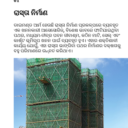
01
ରାସ୍ତା ନିର୍ମାଣ
ଡାଇମଣ୍ଡ ଆର୍ମ ହେଉଛି ରାସ୍ତା ନିର୍ମାଣ ପ୍ରକଳ୍ପରେ ବ୍ୟବହୃତ
ଏକ ଖନନକାରୀ ଆସେସୋରିଜ୍, ବିଶେଷ ଭାବରେ ଫାଟିଯାଇଥିବା
ପଥର, ମଧ୍ୟମ-ତୀବ୍ର ପବନ ଜୀବାଶ୍ମ, କଠିନ ମାଟି, ସେଲ୍ ଏବଂ
କାର୍ଷ୍ଟ ଭୂମିରୂପ ଖନନ ପାଇଁ ବ୍ୟବହୃତ ହୁଏ। ଏହାର ଶକ୍ତିଶାଳୀ
କାର୍ଯ୍ୟ ଯୋଗୁଁ, ଏହା ରାସ୍ତା ଭାଙ୍ଗିବା ପଥର ନିର୍ମାଣର ଦକ୍ଷତାକୁ
ବହୁ ପରିମାଣରେ ଉନ୍ନତ କରିଥାଏ।