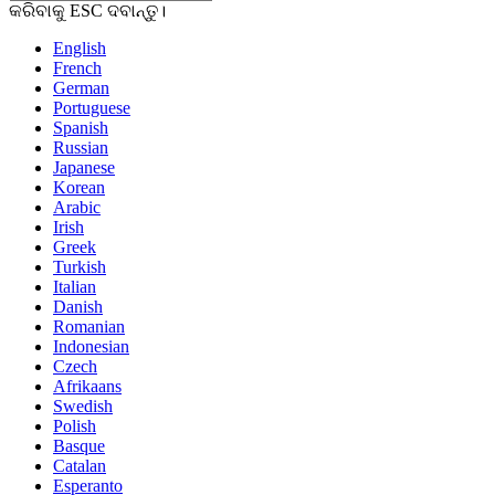
କରିବାକୁ ESC ଦବାନ୍ତୁ।
English
French
German
Portuguese
Spanish
Russian
Japanese
Korean
Arabic
Irish
Greek
Turkish
Italian
Danish
Romanian
Indonesian
Czech
Afrikaans
Swedish
Polish
Basque
Catalan
Esperanto