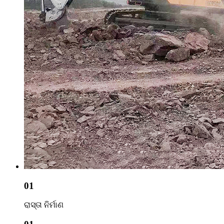
01
ରାସ୍ତା ନିର୍ମାଣ