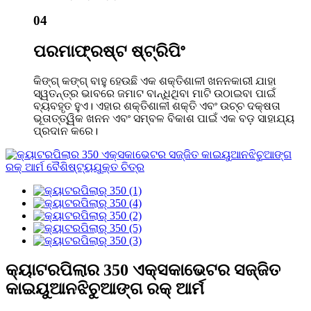
04
ପରମାଫ୍ରଷ୍ଟ ଷ୍ଟ୍ରିପିଂ
କିଙ୍ଗ୍ କଙ୍ଗ୍ ବାହୁ ହେଉଛି ଏକ ଶକ୍ତିଶାଳୀ ଖନନକାରୀ ଯାହା
ସ୍ୱତନ୍ତ୍ର ଭାବରେ ଜମାଟ ବାନ୍ଧିଥିବା ମାଟି ଉଠାଇବା ପାଇଁ
ବ୍ୟବହୃତ ହୁଏ। ଏହାର ଶକ୍ତିଶାଳୀ ଶକ୍ତି ଏବଂ ଉଚ୍ଚ ଦକ୍ଷତା
ଭୂତାତ୍ତ୍ୱିକ ଖନନ ଏବଂ ସମ୍ବଳ ବିକାଶ ପାଇଁ ଏକ ବଡ଼ ସାହାଯ୍ୟ
ପ୍ରଦାନ କରେ।
କ୍ୟାଟରପିଲାର 350 ଏକ୍ସକାଭେଟର ସଜ୍ଜିତ
କାଇୟୁଆନଝିଚୁଆଙ୍ଗ ରକ୍ ଆର୍ମ