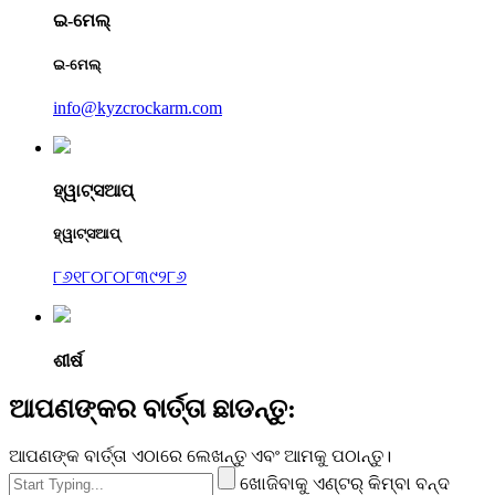
ଇ-ମେଲ୍
ଇ-ମେଲ୍
info@kyzcrockarm.com
ହ୍ୱାଟ୍ସଆପ୍
ହ୍ୱାଟ୍ସଆପ୍
୮୬୧୮୦୮୦୮୩୯୨୮୬
ଶୀର୍ଷ
ଆପଣଙ୍କର ବାର୍ତ୍ତା ଛାଡନ୍ତୁ:
ଆପଣଙ୍କ ବାର୍ତ୍ତା ଏଠାରେ ଲେଖନ୍ତୁ ଏବଂ ଆମକୁ ପଠାନ୍ତୁ।
ଖୋଜିବାକୁ ଏଣ୍ଟର୍ କିମ୍ବା ବନ୍ଦ