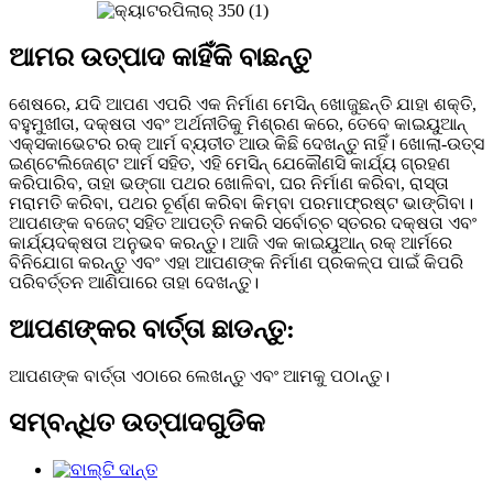
ଆମର ଉତ୍ପାଦ କାହିଁକି ବାଛନ୍ତୁ
ଶେଷରେ, ଯଦି ଆପଣ ଏପରି ଏକ ନିର୍ମାଣ ମେସିନ୍ ଖୋଜୁଛନ୍ତି ଯାହା ଶକ୍ତି,
ବହୁମୁଖୀତା, ଦକ୍ଷତା ଏବଂ ଅର୍ଥନୀତିକୁ ମିଶ୍ରଣ କରେ, ତେବେ କାଇୟୁଆନ୍
ଏକ୍ସକାଭେଟର ରକ୍ ଆର୍ମ ବ୍ୟତୀତ ଆଉ କିଛି ଦେଖନ୍ତୁ ନାହିଁ। ଖୋଲା-ଉତ୍ସ
ଇଣ୍ଟେଲିଜେଣ୍ଟ ଆର୍ମ ସହିତ, ଏହି ମେସିନ୍ ଯେକୌଣସି କାର୍ଯ୍ୟ ଗ୍ରହଣ
କରିପାରିବ, ତାହା ଭଙ୍ଗା ପଥର ଖୋଳିବା, ଘର ନିର୍ମାଣ କରିବା, ରାସ୍ତା
ମରାମତି କରିବା, ପଥର ଚୂର୍ଣ୍ଣ କରିବା କିମ୍ବା ପରମାଫ୍ରଷ୍ଟ ଭାଙ୍ଗିବା।
ଆପଣଙ୍କ ବଜେଟ୍ ସହିତ ଆପତ୍ତି ନକରି ସର୍ବୋଚ୍ଚ ସ୍ତରର ଦକ୍ଷତା ଏବଂ
କାର୍ଯ୍ୟଦକ୍ଷତା ଅନୁଭବ କରନ୍ତୁ। ଆଜି ଏକ କାଇୟୁଆନ୍ ରକ୍ ଆର୍ମରେ
ବିନିଯୋଗ କରନ୍ତୁ ଏବଂ ଏହା ଆପଣଙ୍କ ନିର୍ମାଣ ପ୍ରକଳ୍ପ ପାଇଁ କିପରି
ପରିବର୍ତ୍ତନ ଆଣିପାରେ ତାହା ଦେଖନ୍ତୁ।
ଆପଣଙ୍କର ବାର୍ତ୍ତା ଛାଡନ୍ତୁ:
ଆପଣଙ୍କ ବାର୍ତ୍ତା ଏଠାରେ ଲେଖନ୍ତୁ ଏବଂ ଆମକୁ ପଠାନ୍ତୁ।
ସମ୍ବନ୍ଧିତ ଉତ୍ପାଦଗୁଡିକ