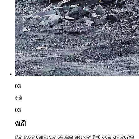
03
ଖଣି
03
ଖଣି
ହୀରା ହାତଟି ଖୋଲା ପିଟ୍ କୋଇଲା ଖଣି ଏବଂ F=8 ତଳେ ପ୍ଲାଟିନେଲ୍