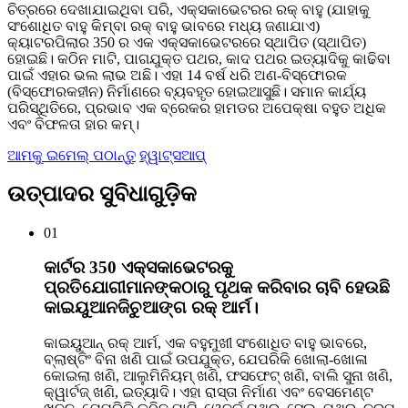
ଚିତ୍ରରେ ଦେଖାଯାଇଥିବା ପରି, ଏକ୍ସକାଭେଟରର ରକ୍ ବାହୁ (ଯାହାକୁ
ସଂଶୋଧିତ ବାହୁ କିମ୍ବା ରକ୍ ବାହୁ ଭାବରେ ମଧ୍ୟ ଜଣାଯାଏ)
କ୍ୟାଟରପିଲାର 350 ର ଏକ ଏକ୍ସକାଭେଟରରେ ସ୍ଥାପିତ (ସ୍ଥାପିତ)
ହୋଇଛି। କଠିନ ମାଟି, ପାଗଯୁକ୍ତ ପଥର, କାଦ ପଥର ଇତ୍ୟାଦିକୁ କାଢିବା
ପାଇଁ ଏହାର ଭଲ ଲାଭ ଅଛି। ଏହା 14 ବର୍ଷ ଧରି ଅଣ-ବିସ୍ଫୋରକ
(ବିସ୍ଫୋରକହୀନ) ନିର୍ମାଣରେ ବ୍ୟବହୃତ ହୋଇଆସୁଛି। ସମାନ କାର୍ଯ୍ୟ
ପରିସ୍ଥିତିରେ, ପ୍ରଭାବ ଏକ ବ୍ରେକର ହାମଡର ଅପେକ୍ଷା ବହୁତ ଅଧିକ
ଏବଂ ବିଫଳତା ହାର କମ୍।
ଆମକୁ ଇମେଲ୍ ପଠାନ୍ତୁ
ହ୍ୱାଟ୍ସଆପ୍
ଉତ୍ପାଦର ସୁବିଧାଗୁଡ଼ିକ
01
କାର୍ଟର 350 ଏକ୍ସକାଭେଟରକୁ
ପ୍ରତିଯୋଗୀମାନଙ୍କଠାରୁ ପୃଥକ କରିବାର ଚାବି ହେଉଛି
କାଇୟୁଆନଜିଚୁଆଙ୍ଗ ରକ୍ ଆର୍ମ।
କାଇୟୁଆନ୍ ରକ୍ ଆର୍ମ, ଏକ ବହୁମୁଖୀ ସଂଶୋଧିତ ବାହୁ ଭାବରେ,
ବ୍ଲାଷ୍ଟିଂ ବିନା ଖଣି ପାଇଁ ଉପଯୁକ୍ତ, ଯେପରିକି ଖୋଲା-ଖୋଳା
କୋଇଲା ଖଣି, ଆଲୁମିନିୟମ୍ ଖଣି, ଫସଫେଟ୍ ଖଣି, ବାଲି ସୁନା ଖଣି,
କ୍ୱାର୍ଟଜ୍ ଖଣି, ଇତ୍ୟାଦି। ଏହା ରାସ୍ତା ନିର୍ମାଣ ଏବଂ ବେସମେଣ୍ଟ