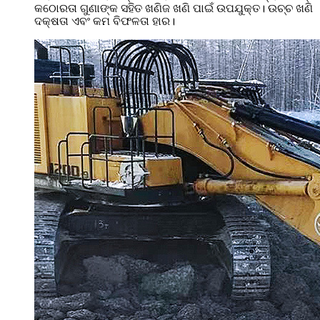
କଠୋରତା ଗୁଣାଙ୍କ ସହିତ ଖଣିଜ ଖଣି ପାଇଁ ଉପଯୁକ୍ତ। ଉଚ୍ଚ ଖଣି
ଦକ୍ଷତା ଏବଂ କମ ବିଫଳତା ହାର।