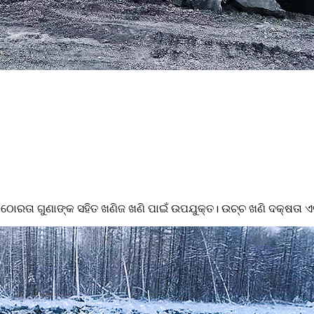
 କଠୋରତା ଗୁଣାଙ୍କ ସହିତ ଖଣିଜ ଖଣି ପାଇଁ ଉପଯୁକ୍ତ। ଉଚ୍ଚ ଖଣି ଦକ୍ଷତା 