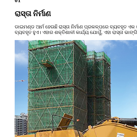
01
ରାସ୍ତା ନିର୍ମାଣ
ଡାଇମଣ୍ଡ ଆର୍ମ ହେଉଛି ରାସ୍ତା ନିର୍ମାଣ ପ୍ରକଳ୍ପରେ ବ୍ୟବହୃତ ଏ
ବ୍ୟବହୃତ ହୁଏ। ଏହାର ଶକ୍ତିଶାଳୀ କାର୍ଯ୍ୟ ଯୋଗୁଁ, ଏହା ରାସ୍ତା ଭା