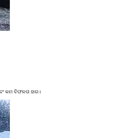
ଏବଂ କମ ବିଫଳତା ହାର।