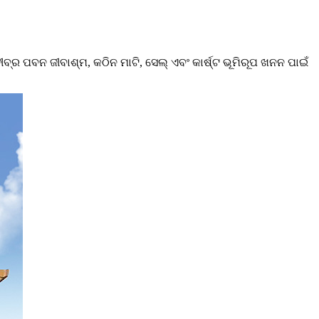
ର ପବନ ଜୀବାଶ୍ମ, କଠିନ ମାଟି, ସେଲ୍ ଏବଂ କାର୍ଷ୍ଟ ଭୂମିରୂପ ଖନନ ପାଇଁ