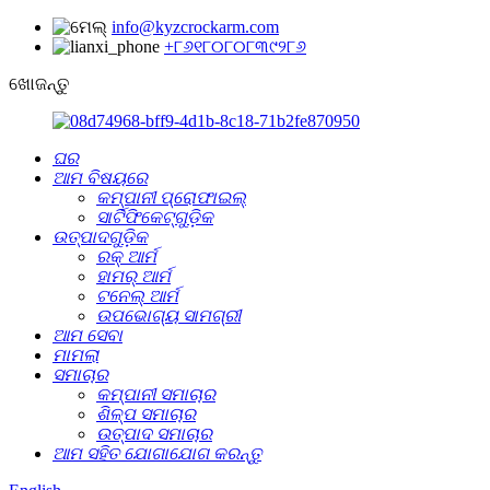
info@kyzcrockarm.com
+୮୬୧୮୦୮୦୮୩୯୨୮୬
ଖୋଜନ୍ତୁ
ଘର
ଆମ ବିଷୟରେ
କମ୍ପାନୀ ପ୍ରୋଫାଇଲ୍
ସାର୍ଟିଫିକେଟ୍‌ଗୁଡ଼ିକ
ଉତ୍ପାଦଗୁଡ଼ିକ
ରକ୍ ଆର୍ମ
ହାମର୍ ଆର୍ମ
ଟନେଲ୍‌ ଆର୍ମ
ଉପଭୋଗ୍ୟ ସାମଗ୍ରୀ
ଆମ ସେବା
ମାମଲା
ସମାଚାର
କମ୍ପାନୀ ସମାଚାର
ଶିଳ୍ପ ସମାଚାର
ଉତ୍ପାଦ ସମାଚାର
ଆମ ସହିତ ଯୋଗାଯୋଗ କରନ୍ତୁ