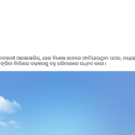
ନନକାରୀ ଆସେସୋରିଜ୍, ଯାହା ବିଶେଷ ଭାବରେ ଫାଟିଯାଇଥିବା ପଥର, ମଧ୍ୟମ-ତୀ
ଭାଙ୍ଗିବା ନିର୍ମାଣର ଦକ୍ଷତାକୁ ବହୁ ପରିମାଣରେ ଉନ୍ନତ କରେ।