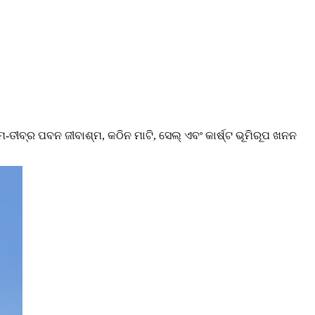
ବ୍ର ପବନ ଜୀବାଶ୍ମ, କଠିନ ମାଟି, ସେଲ୍ ଏବଂ କାର୍ଷ୍ଟ ଭୂମିରୂପ ଖନନ