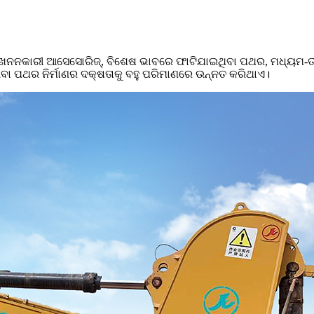
କ ଖନନକାରୀ ଆସେସୋରିଜ୍, ବିଶେଷ ଭାବରେ ଫାଟିଯାଇଥିବା ପଥର, ମଧ୍ୟମ-ତୀବ୍
ଙ୍ଗିବା ପଥର ନିର୍ମାଣର ଦକ୍ଷତାକୁ ବହୁ ପରିମାଣରେ ଉନ୍ନତ କରିଥାଏ।