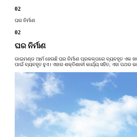
02
ଘର ନିର୍ମାଣ
02
ଘର ନିର୍ମାଣ
ଡାଇମଣ୍ଡ ଆର୍ମ ହେଉଛି ଘର ନିର୍ମାଣ ପ୍ରକଳ୍ପରେ ବ୍ୟବହୃତ ଏକ ଖ
ପାଇଁ ବ୍ୟବହୃତ ହୁଏ। ଏହାର ଶକ୍ତିଶାଳୀ କାର୍ଯ୍ୟ ସହିତ, ଏହା ପଥର 