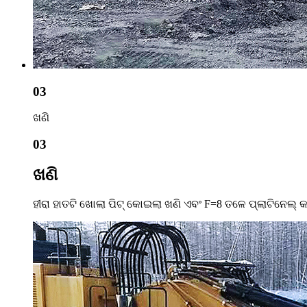
03
ଖଣି
03
ଖଣି
ହୀରା ହାତଟି ଖୋଲା ପିଟ୍ କୋଇଲା ଖଣି ଏବଂ F=8 ତଳେ ପ୍ଲାଟିନେଲ୍