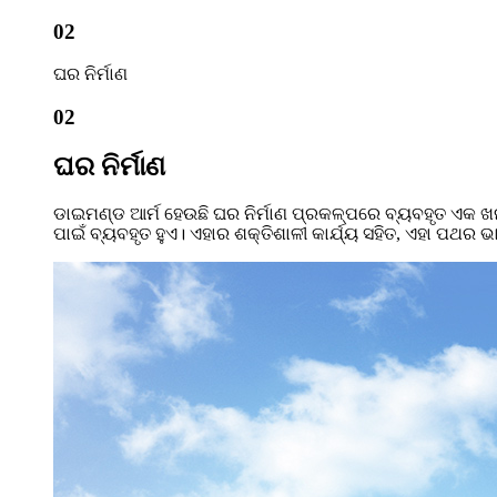
02
ଘର ନିର୍ମାଣ
02
ଘର ନିର୍ମାଣ
ଡାଇମଣ୍ଡ ଆର୍ମ ହେଉଛି ଘର ନିର୍ମାଣ ପ୍ରକଳ୍ପରେ ବ୍ୟବହୃତ ଏକ ଖ
ପାଇଁ ବ୍ୟବହୃତ ହୁଏ। ଏହାର ଶକ୍ତିଶାଳୀ କାର୍ଯ୍ୟ ସହିତ, ଏହା ପଥର 