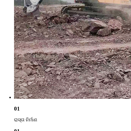
01
ରାସ୍ତା ନିର୍ମାଣ