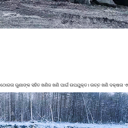
 କଠୋରତା ଗୁଣାଙ୍କ ସହିତ ଖଣିଜ ଖଣି ପାଇଁ ଉପଯୁକ୍ତ। ଉଚ୍ଚ ଖଣି ଦକ୍ଷତା 