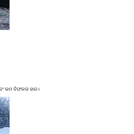
ଏବଂ କମ ବିଫଳତା ହାର।