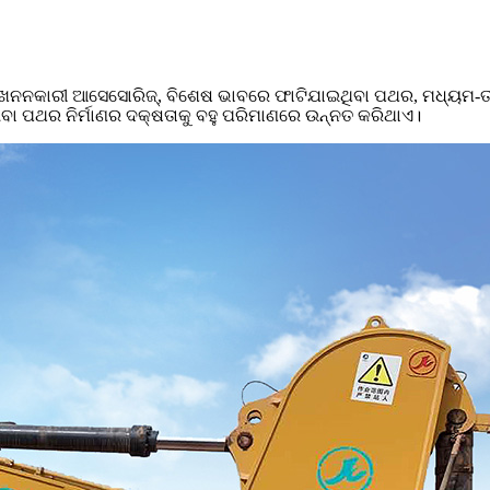
କ ଖନନକାରୀ ଆସେସୋରିଜ୍, ବିଶେଷ ଭାବରେ ଫାଟିଯାଇଥିବା ପଥର, ମଧ୍ୟମ-ତୀବ୍
ଙ୍ଗିବା ପଥର ନିର୍ମାଣର ଦକ୍ଷତାକୁ ବହୁ ପରିମାଣରେ ଉନ୍ନତ କରିଥାଏ।