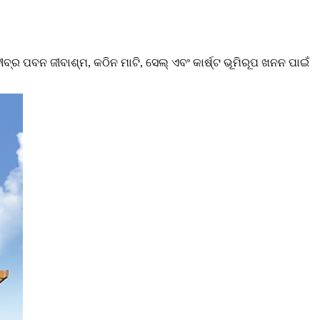
ର ପବନ ଜୀବାଶ୍ମ, କଠିନ ମାଟି, ସେଲ୍ ଏବଂ କାର୍ଷ୍ଟ ଭୂମିରୂପ ଖନନ ପାଇଁ