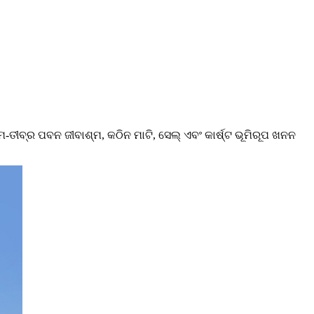
ବ୍ର ପବନ ଜୀବାଶ୍ମ, କଠିନ ମାଟି, ସେଲ୍ ଏବଂ କାର୍ଷ୍ଟ ଭୂମିରୂପ ଖନନ