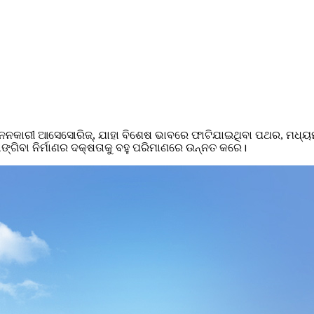
ନନକାରୀ ଆସେସୋରିଜ୍, ଯାହା ବିଶେଷ ଭାବରେ ଫାଟିଯାଇଥିବା ପଥର, ମଧ୍ୟମ-ତୀ
ଭାଙ୍ଗିବା ନିର୍ମାଣର ଦକ୍ଷତାକୁ ବହୁ ପରିମାଣରେ ଉନ୍ନତ କରେ।