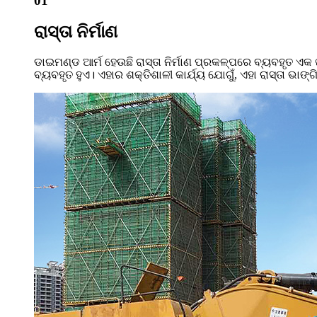
01
ରାସ୍ତା ନିର୍ମାଣ
ଡାଇମଣ୍ଡ ଆର୍ମ ହେଉଛି ରାସ୍ତା ନିର୍ମାଣ ପ୍ରକଳ୍ପରେ ବ୍ୟବହୃତ ଏ
ବ୍ୟବହୃତ ହୁଏ। ଏହାର ଶକ୍ତିଶାଳୀ କାର୍ଯ୍ୟ ଯୋଗୁଁ, ଏହା ରାସ୍ତା ଭା