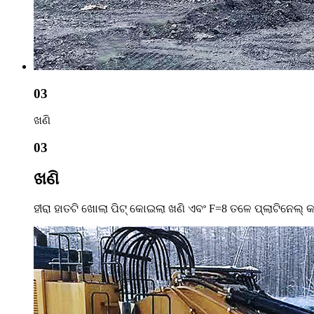
03
ଖଣି
03
ଖଣି
ହୀରା ହାତଟି ଖୋଲା ପିଟ୍ କୋଇଲା ଖଣି ଏବଂ F=8 ତଳେ ପ୍ଲାଟିନେଲ୍