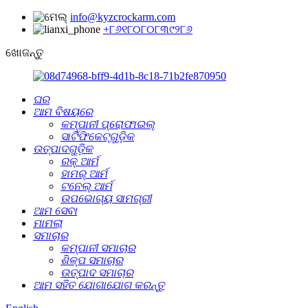
info@kyzcrockarm.com
+୮୬୧୮୦୮୦୮୩୯୨୮୬
ଖୋଜନ୍ତୁ
ଘର
ଆମ ବିଷୟରେ
କମ୍ପାନୀ ପ୍ରୋଫାଇଲ୍
ସାର୍ଟିଫିକେଟ୍‌ଗୁଡ଼ିକ
ଉତ୍ପାଦଗୁଡ଼ିକ
ରକ୍ ଆର୍ମ
ହାମର୍ ଆର୍ମ
ଟନେଲ୍‌ ଆର୍ମ
ଉପଭୋଗ୍ୟ ସାମଗ୍ରୀ
ଆମ ସେବା
ମାମଲା
ସମାଚାର
କମ୍ପାନୀ ସମାଚାର
ଶିଳ୍ପ ସମାଚାର
ଉତ୍ପାଦ ସମାଚାର
ଆମ ସହିତ ଯୋଗାଯୋଗ କରନ୍ତୁ